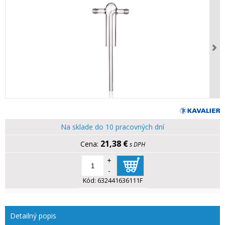
Na sklade do 10 pracovných dní
21,38 €
s DPH
+
-
Kód:
632441636111F
Detailný popis