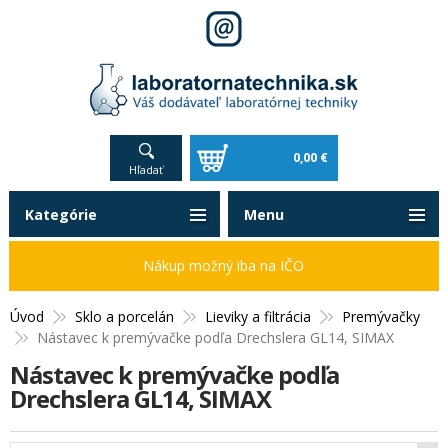
0,00 €
Hľadať
Kategórie
Menu
Nákup možný iba na IČO
Úvod
Sklo a porcelán
Lieviky a filtrácia
Premývačky
Nástavec k premývačke podľa Drechslera GL14, SIMAX
Nástavec k premývačke podľa
Drechslera GL14, SIMAX