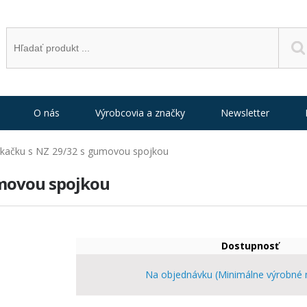
O nás
Výrobcovia a značky
Newsletter
ekačku s NZ 29/32 s gumovou spojkou
umovou spojkou
Dostupnosť
Na objednávku (Minimálne výrobné 