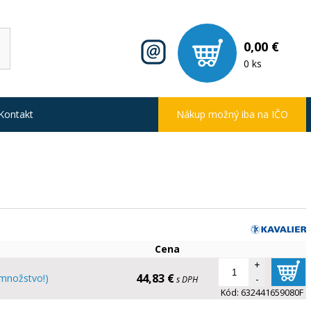
0,00 €
0 ks
Kontakt
Nákup možný iba na IČO
Cena
+
44,83 €
množstvo!)
-
s DPH
Kód:
632441659080F