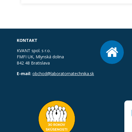
KONTAKT
KVANT spol. s r.o.
FMFI UK, Mlynská dolina
842 48 Bratislava
E-mail:
obchod@laboratornatechnika.sk