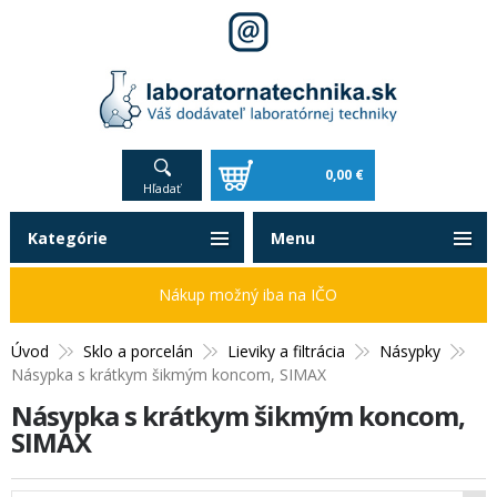
0,00 €
Hľadať
Kategórie
Menu
Nákup možný iba na IČO
Úvod
Sklo a porcelán
Lieviky a filtrácia
Násypky
Násypka s krátkym šikmým koncom, SIMAX
Násypka s krátkym šikmým koncom,
SIMAX