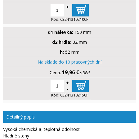
+
-
Kód:
632413102100F
d1 nálevka:
150 mm
d2 hrdla:
32 mm
h:
52 mm
Na sklade do 10 pracovných dní
19,96 €
s DPH
+
-
Kód:
632413102150F
Detailný popis
Vysoká chemická aj teplotná odolnosť
Hladné steny