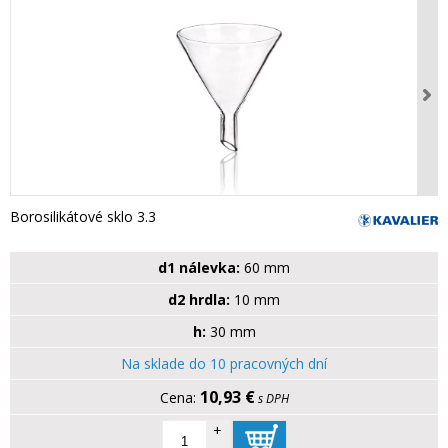
Borosilikátové sklo 3.3
d1 nálevka:
60 mm
d2 hrdla:
10 mm
h:
30 mm
Na sklade do 10 pracovných dní
10,93 €
s DPH
+