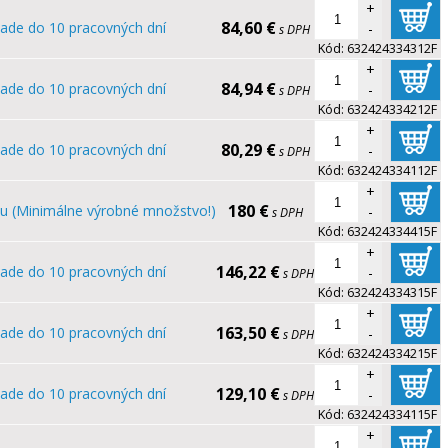
+
84,60 €
lade do 10 pracovných dní
-
s DPH
Kód:
632424334312F
+
84,94 €
lade do 10 pracovných dní
-
s DPH
Kód:
632424334212F
+
80,29 €
lade do 10 pracovných dní
-
s DPH
Kód:
632424334112F
+
180 €
u (Minimálne výrobné množstvo!)
-
s DPH
Kód:
632424334415F
+
146,22 €
lade do 10 pracovných dní
-
s DPH
Kód:
632424334315F
+
163,50 €
lade do 10 pracovných dní
-
s DPH
Kód:
632424334215F
+
129,10 €
lade do 10 pracovných dní
-
s DPH
Kód:
632424334115F
+