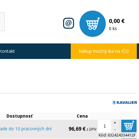
0,00 €
0 ks
Kontakt
Nákup možný iba na IČO
Dostupnosť
Cena
+
96,69 €
lade do 10 pracovných dní
-
s DPH
Kód:
632424334412F