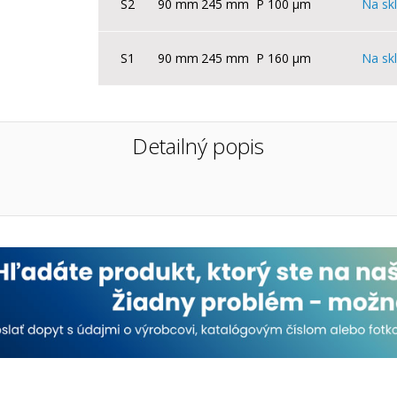
S2
90 mm
245 mm
P 100 µm
Na sk
S1
90 mm
245 mm
P 160 µm
Na sk
Detailný popis