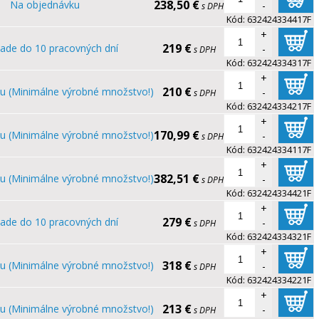
238,50 €
Na objednávku
-
s DPH
Kód:
632424334417F
+
219 €
lade do 10 pracovných dní
-
s DPH
Kód:
632424334317F
+
210 €
u (Minimálne výrobné množstvo!)
-
s DPH
Kód:
632424334217F
+
170,99 €
u (Minimálne výrobné množstvo!)
-
s DPH
Kód:
632424334117F
+
382,51 €
u (Minimálne výrobné množstvo!)
-
s DPH
Kód:
632424334421F
+
279 €
lade do 10 pracovných dní
-
s DPH
Kód:
632424334321F
+
318 €
u (Minimálne výrobné množstvo!)
-
s DPH
Kód:
632424334221F
+
213 €
u (Minimálne výrobné množstvo!)
-
s DPH