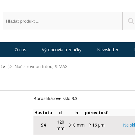
O nás
Výrobcovia a značky
Newsletter
uče
Nuč s rovnou fritou, SIMAX
Borosilikátové sklo 3.3
Hustota
d
h
pórovitosť
120
S4
310 mm
P 16 µm
Na sk
mm