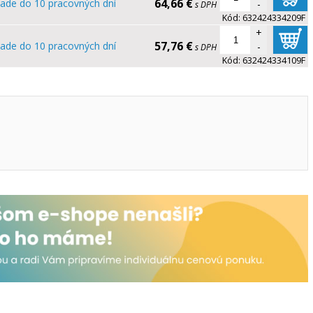
64,66 €
lade do 10 pracovných dní
-
s DPH
Kód:
632424334209F
+
57,76 €
lade do 10 pracovných dní
-
s DPH
Kód:
632424334109F