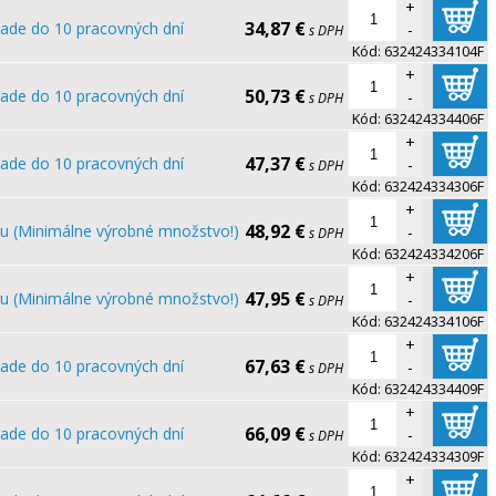
+
34,87 €
lade do 10 pracovných dní
-
s DPH
Kód:
632424334104F
+
50,73 €
lade do 10 pracovných dní
-
s DPH
Kód:
632424334406F
+
47,37 €
lade do 10 pracovných dní
-
s DPH
Kód:
632424334306F
+
48,92 €
u (Minimálne výrobné množstvo!)
-
s DPH
Kód:
632424334206F
+
47,95 €
u (Minimálne výrobné množstvo!)
-
s DPH
Kód:
632424334106F
+
67,63 €
lade do 10 pracovných dní
-
s DPH
Kód:
632424334409F
+
66,09 €
lade do 10 pracovných dní
-
s DPH
Kód:
632424334309F
+