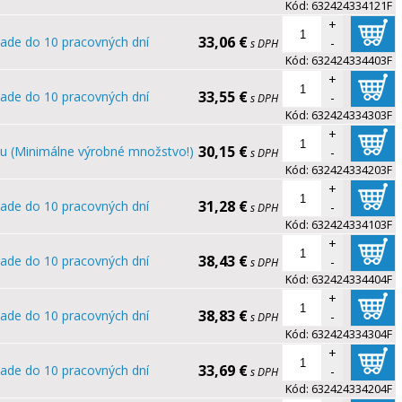
Kód:
632424334121F
+
33,06 €
lade do 10 pracovných dní
-
s DPH
Kód:
632424334403F
+
33,55 €
lade do 10 pracovných dní
-
s DPH
Kód:
632424334303F
+
30,15 €
u (Minimálne výrobné množstvo!)
-
s DPH
Kód:
632424334203F
+
31,28 €
lade do 10 pracovných dní
-
s DPH
Kód:
632424334103F
+
38,43 €
lade do 10 pracovných dní
-
s DPH
Kód:
632424334404F
+
38,83 €
lade do 10 pracovných dní
-
s DPH
Kód:
632424334304F
+
33,69 €
lade do 10 pracovných dní
-
s DPH
Kód:
632424334204F