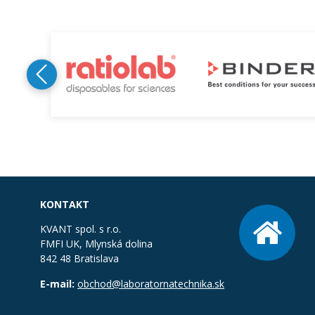
KONTAKT
KVANT spol. s r.o.
FMFI UK, Mlynská dolina
842 48 Bratislava
E-mail:
obchod@laboratornatechnika.sk