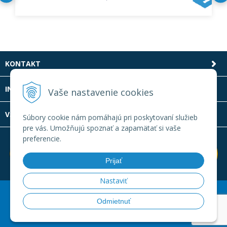
KONTAKT
INFOLINKA
Vaše nastavenie cookies
VŠETKO O NÁKUPE
Súbory cookie nám pomáhajú pri poskytovaní služieb
pre vás. Umožňujú spoznať a zapamätať si vaše
preferencie.
Prijať
Nastaviť
© 2026 Laboratornatechnika.sk •
Created
&
e-shop Pohoda
Odmietnuť
connector
by
NextCom s.r.o.