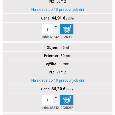
NZ:
50/12
Na sklade do 10 pracovných dní
44,91 €
s DPH
+
-
Kód:
632421202603F
Objem:
46ml
Priemer:
80mm
Výška:
30mm
NZ:
71/12
Na sklade do 10 pracovných dní
66,30 €
s DPH
+
-
Kód:
632421202803F