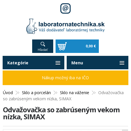
0,00 €
Hľadať
Kategórie
Menu
Nákup možný iba na IČO
Úvod
Sklo a porcelán
Sklo na váženie
Odvažovačka
so zabrúseným vekom nízka, SIMAX
Odvažovačka so zabrúseným vekom
nízka, SIMAX