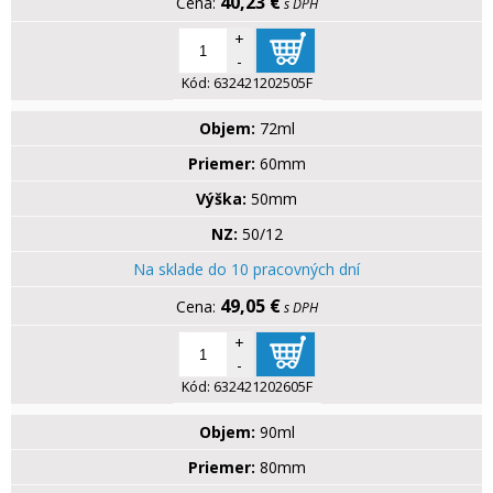
40,23 €
s DPH
+
-
Kód:
632421202505F
Objem:
72ml
Priemer:
60mm
Výška:
50mm
NZ:
50/12
Na sklade do 10 pracovných dní
49,05 €
s DPH
+
-
Kód:
632421202605F
Objem:
90ml
Priemer:
80mm