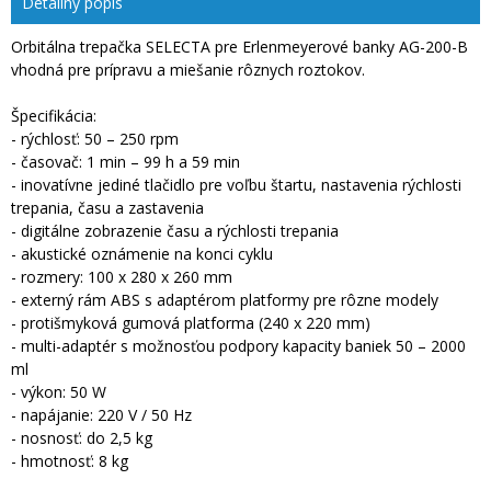
Detailný popis
Orbitálna trepačka SELECTA pre Erlenmeyerové banky AG-200-B
vhodná pre prípravu a miešanie rôznych roztokov.
Špecifikácia:
- rýchlosť: 50 – 250 rpm
- časovač: 1 min – 99 h a 59 min
- inovatívne jediné tlačidlo pre voľbu štartu, nastavenia rýchlosti
trepania, času a zastavenia
- digitálne zobrazenie času a rýchlosti trepania
- akustické oznámenie na konci cyklu
- rozmery: 100 x 280 x 260 mm
- externý rám ABS s adaptérom platformy pre rôzne modely
- protišmyková gumová platforma (240 x 220 mm)
- multi-adaptér s možnosťou podpory kapacity baniek 50 – 2000
ml
- výkon: 50 W
- napájanie: 220 V / 50 Hz
- nosnosť: do 2,5 kg
- hmotnosť: 8 kg