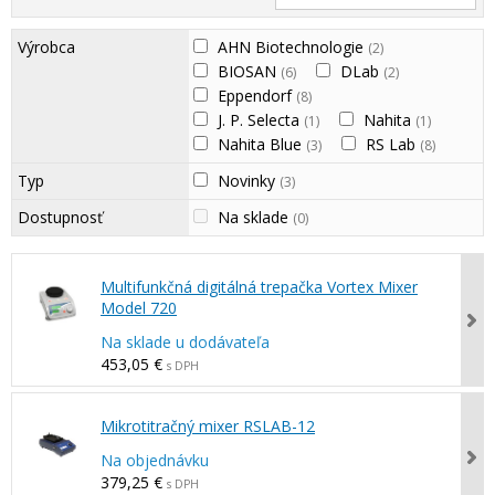
Výrobca
AHN Biotechnologie
(2)
BIOSAN
DLab
(6)
(2)
Eppendorf
(8)
J. P. Selecta
Nahita
(1)
(1)
Nahita Blue
RS Lab
(3)
(8)
Typ
Novinky
(3)
Dostupnosť
Na sklade
(0)
Multifunkčná digitálná trepačka Vortex Mixer
Model 720
Na sklade u dodávateľa
453,05 €
s DPH
Mikrotitračný mixer RSLAB-12
Na objednávku
379,25 €
s DPH