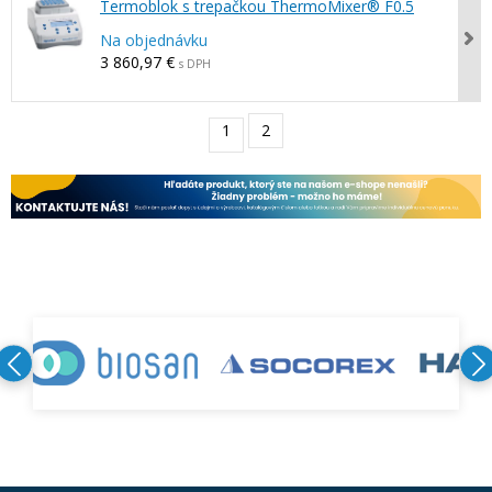
Termoblok s trepačkou ThermoMixer® F0.5
Na objednávku
3 860,97 €
s DPH
1
2