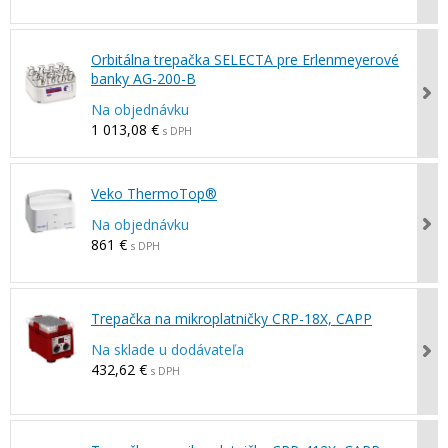
Orbitálna trepačka SELECTA pre Erlenmeyerové
banky AG-200-B
Na objednávku
1 013,08 €
s DPH
Veko ThermoTop®
Na objednávku
861 €
s DPH
Trepačka na mikroplatničky CRP-18X, CAPP
Na sklade u dodávateľa
432,62 €
s DPH