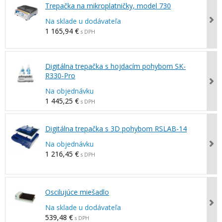
Trepačka na mikroplatničky, model 730
Na sklade u dodávateľa
1 165,94 €
s DPH
Digitálna trepačka s hojdacím pohybom SK-
R330-Pro
Na objednávku
1 445,25 €
s DPH
Digitálna trepačka s 3D pohybom RSLAB-14
Na objednávku
1 216,45 €
s DPH
Oscilujúce miešadlo
Na sklade u dodávateľa
539,48 €
s DPH