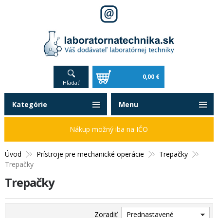
0,00 €
Hľadať
Kategórie
Menu
Nákup možný iba na IČO
Úvod
Prístroje pre mechanické operácie
Trepačky
Trepačky
Trepačky
Zoradiť:
Prednastavené