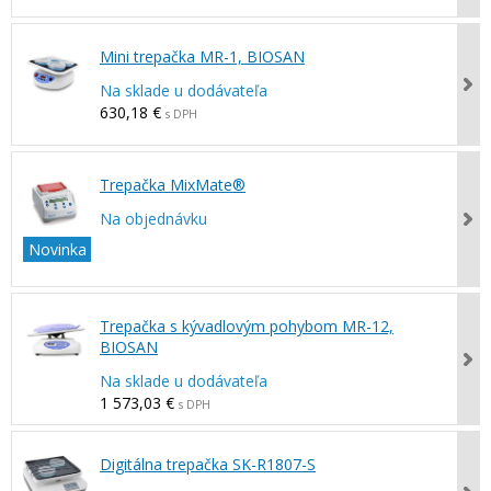
Mini trepačka MR-1, BIOSAN
Na sklade u dodávateľa
630,18 €
s DPH
Trepačka MixMate®
Na objednávku
Novinka
Trepačka s kývadlovým pohybom MR-12,
BIOSAN
Na sklade u dodávateľa
1 573,03 €
s DPH
Digitálna trepačka SK-R1807-S