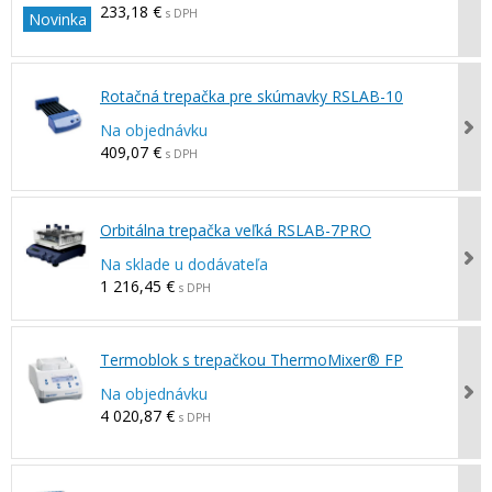
233,18 €
s DPH
Novinka
Rotačná trepačka pre skúmavky RSLAB-10
Na objednávku
409,07 €
s DPH
Orbitálna trepačka veľká RSLAB-7PRO
Na sklade u dodávateľa
1 216,45 €
s DPH
Termoblok s trepačkou ThermoMixer® FP
Na objednávku
4 020,87 €
s DPH