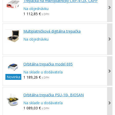
Trepačka na mikroplatničky CRP-412X, CAPP
Na objednávku
1 112,85 €
s DPH
Multiplatničková digitálna trepačka
Na objednávku
Orbitálna trepačka model 695
Na sklade u dodávateľa
Novinka
1 189,26 €
s DPH
Orbitálna trepačka PSU-10i, BIOSAN
Na sklade u dodávateľa
1 089,03 €
s DPH