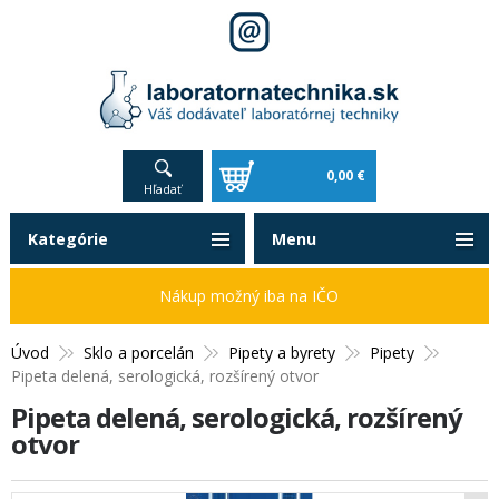
0,00 €
Hľadať
Kategórie
Menu
Nákup možný iba na IČO
Úvod
Sklo a porcelán
Pipety a byrety
Pipety
Pipeta delená, serologická, rozšírený otvor
Pipeta delená, serologická, rozšírený
otvor