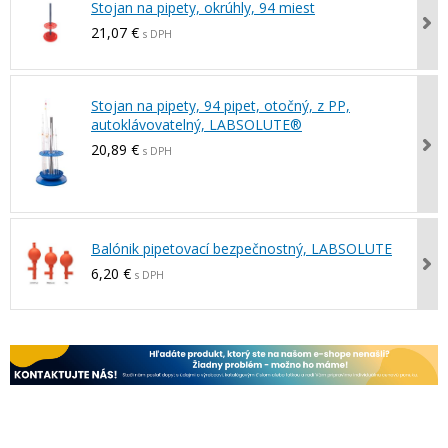
Stojan na pipety, okrúhly, 94 miest
21,07 €
s DPH
Stojan na pipety, 94 pipet, otočný, z PP,
autoklávovatelný, LABSOLUTE®
20,89 €
s DPH
Balónik pipetovací bezpečnostný, LABSOLUTE
6,20 €
s DPH