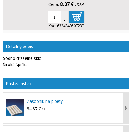
8,07 €
s DPH
+
-
Kód:
632434050723F
Detailný popis
Sodno draselné sklo
Široká špička
Zásobník na pipety
34,87 €
s DPH