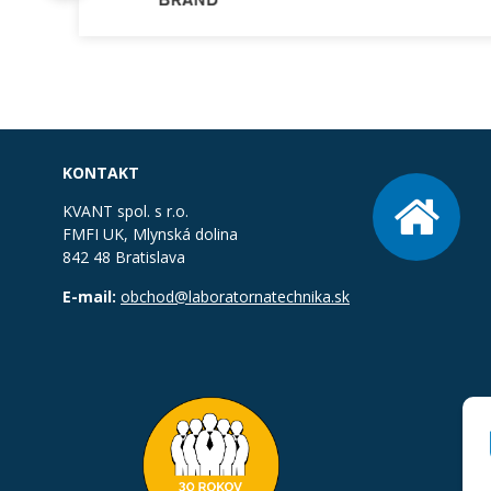
KONTAKT
KVANT spol. s r.o.
FMFI UK, Mlynská dolina
842 48 Bratislava
E-mail:
obchod@laboratornatechnika.sk