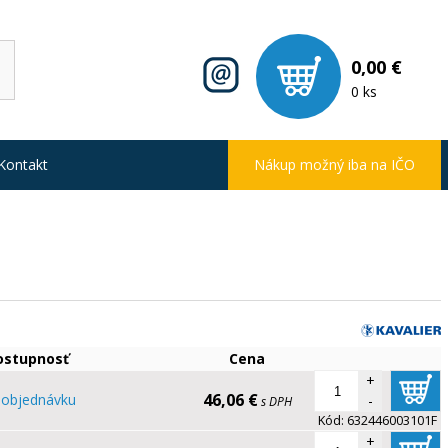
0,00 €
0 ks
Kontakt
Nákup možný iba na IČO
ostupnosť
Cena
+
46,06 €
 objednávku
-
s DPH
Kód:
632446003101F
+