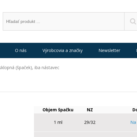
O nás
Výrobcovia a značky
Newsletter
sklopná (špaček), iba nástavec
Objem špačku
NZ
D
1 ml
29/32
Na