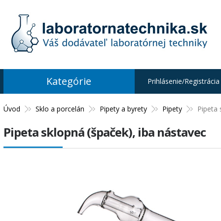
Kategórie
Prihlásenie/Registrácia
Úvod
Sklo a porcelán
Pipety a byrety
Pipety
Pipeta 
Pipeta sklopná (špaček), iba nástavec