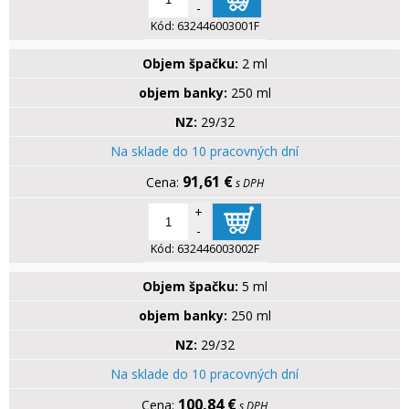
-
Kód:
632446003001F
Objem špačku:
2 ml
objem banky:
250 ml
NZ:
29/32
Na sklade do 10 pracovných dní
91,61 €
s DPH
+
-
Kód:
632446003002F
Objem špačku:
5 ml
objem banky:
250 ml
NZ:
29/32
Na sklade do 10 pracovných dní
100,84 €
s DPH