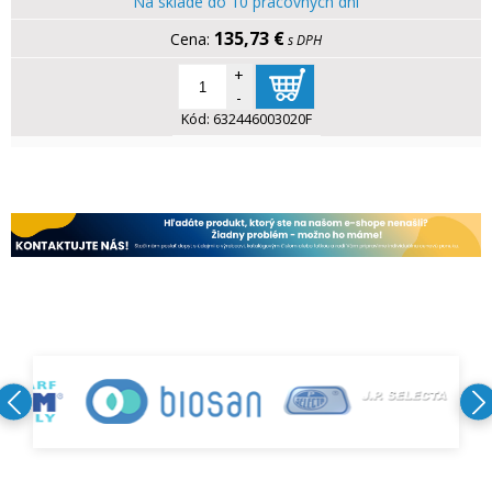
Na sklade do 10 pracovných dní
135,73 €
s DPH
+
-
Kód:
632446003020F