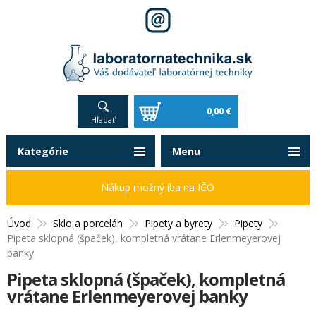
0,00 €
Hľadať
Kategórie
Menu
Nákup možný iba na IČO
Úvod
Sklo a porcelán
Pipety a byrety
Pipety
Pipeta sklopná (špaček), kompletná vrátane Erlenmeyerovej
banky
Pipeta sklopná (špaček), kompletná
vrátane Erlenmeyerovej banky