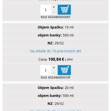
+
-
Kód:
632446003005F
Objem špačku:
10 ml
objem banky:
500 ml
NZ:
29/32
Na sklade do 10 pracovných dní
100,84 €
s DPH
+
-
Kód:
632446003010F
Objem špačku:
20 ml
objem banky:
500 ml
NZ:
29/32