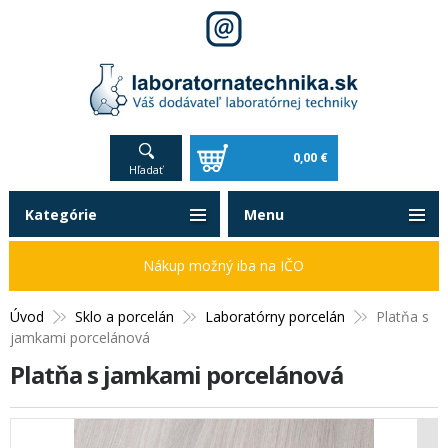
0,00 €
Hľadať
Kategórie
Menu
Nákup možný iba na IČO
Úvod
Sklo a porcelán
Laboratórny porcelán
Platňa s
jamkami porcelánová
Platňa s jamkami porcelánová