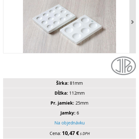
Šírka:
81mm
Dĺžka:
112mm
Pr. jamiek:
25mm
Jamky:
6
Na objednávku
10,47 €
s DPH