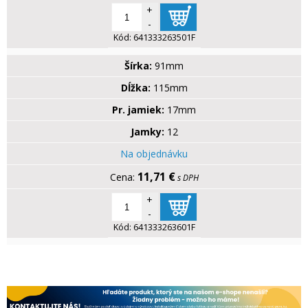
+
-
Kód:
641333263501F
Šírka:
91mm
Dĺžka:
115mm
Pr. jamiek:
17mm
Jamky:
12
Na objednávku
11,71 €
s DPH
+
-
Kód:
641333263601F