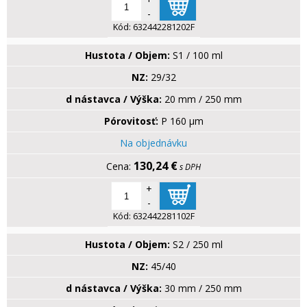
-
Kód:
632442281202F
Hustota / Objem:
S1 / 100 ml
NZ:
29/32
d nástavca / Výška:
20 mm / 250 mm
Pórovitosť:
P 160 µm
Na objednávku
130,24 €
s DPH
+
-
Kód:
632442281102F
Hustota / Objem:
S2 / 250 ml
NZ:
45/40
d nástavca / Výška:
30 mm / 250 mm