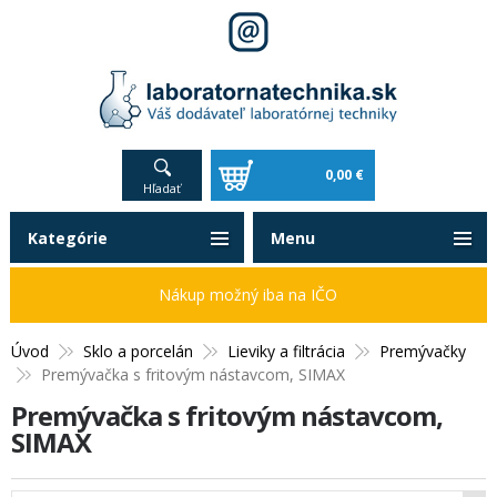
0,00 €
Hľadať
Kategórie
Menu
Nákup možný iba na IČO
Úvod
Sklo a porcelán
Lieviky a filtrácia
Premývačky
Premývačka s fritovým nástavcom, SIMAX
Premývačka s fritovým nástavcom,
SIMAX