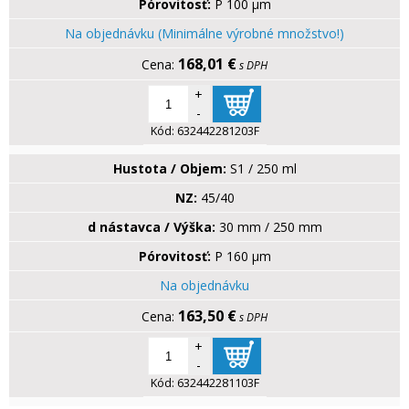
Pórovitosť:
P 100 µm
Na objednávku (Minimálne výrobné množstvo!)
168,01 €
s DPH
+
-
Kód:
632442281203F
Hustota / Objem:
S1 / 250 ml
NZ:
45/40
d nástavca / Výška:
30 mm / 250 mm
Pórovitosť:
P 160 µm
Na objednávku
163,50 €
s DPH
+
-
Kód:
632442281103F