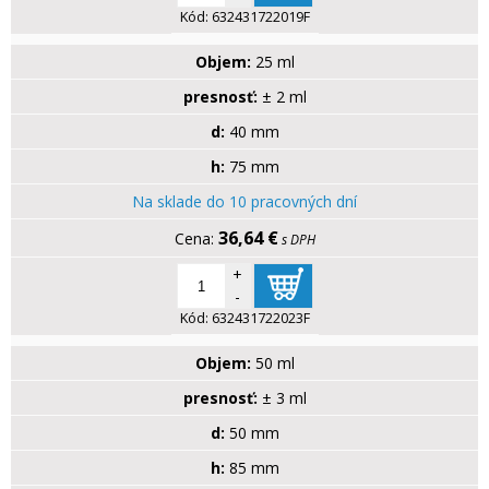
Kód:
632431722019F
Objem:
25 ml
presnosť:
± 2 ml
d:
40 mm
h:
75 mm
Na sklade do 10 pracovných dní
36,64 €
s DPH
+
-
Kód:
632431722023F
Objem:
50 ml
presnosť:
± 3 ml
d:
50 mm
h:
85 mm