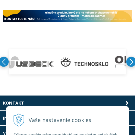
KONTAKT
INFOLINKA
Vaše nastavenie cookies
VŠETKO O NÁKUPE
Súbory cookie nám pomáhajú pri poskytovaní služieb