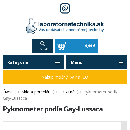
0,00 €
Hľadať
Kategórie
Menu
Nákup možný iba na IČO
Úvod
Sklo a porcelán
Ostatné
Pyknometer podľa
Gay-Lussaca
Pyknometer podľa Gay-Lussaca