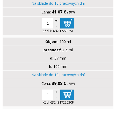
Na sklade do 10 pracovných dní
41,07 €
s DPH
+
-
Kód:
632431722025F
Objem:
100 ml
presnosť:
± 5 ml
d:
57 mm
h:
100 mm
Na sklade do 10 pracovných dní
39,08 €
s DPH
+
-
Kód:
632431722030F