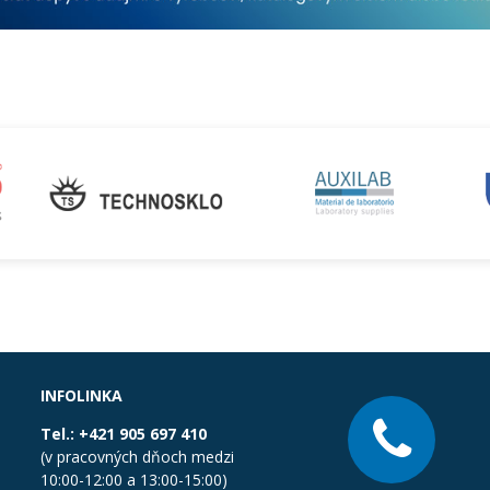
INFOLINKA
Tel.:
+421 905 697 410
(v pracovných dňoch medzi
10:00-12:00 a 13:00-15:00)