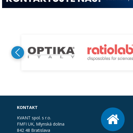
KONTAKT
KVANT spol. s r.o.
FMFI UK, Mlynská dolina
842 48 Bratislava