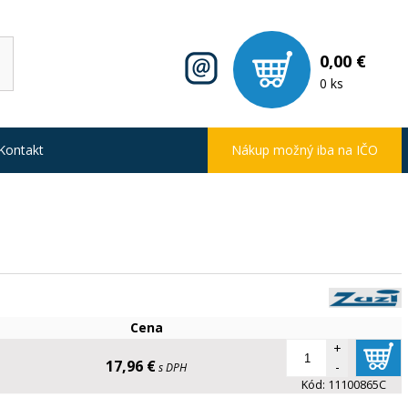
0,00 €
0 ks
Kontakt
Nákup možný iba na IČO
Cena
+
17,96 €
-
s DPH
Kód:
11100865C