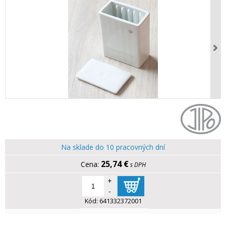
Na sklade do 10 pracovných dní
25,74 €
s DPH
+
-
Kód:
641332372001