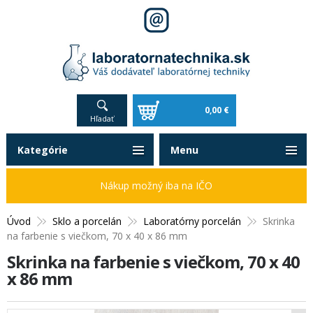
0,00 €
Hľadať
Kategórie
Menu
Nákup možný iba na IČO
Úvod
Sklo a porcelán
Laboratórny porcelán
Skrinka
na farbenie s viečkom, 70 x 40 x 86 mm
Skrinka na farbenie s viečkom, 70 x 40
x 86 mm