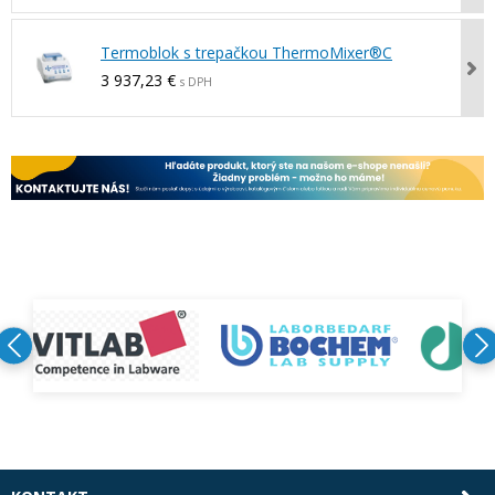
Termoblok s trepačkou ThermoMixer®C
3 937,23 €
s DPH