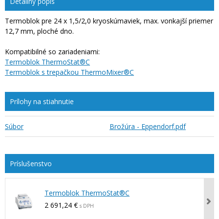
Detailný popis
Termoblok pre 24 x 1,5/2,0 kryoskúmaviek, max. vonkajší priemer
12,7 mm, ploché dno.
Kompatibilné so zariadeniami:
Termoblok ThermoStat®C
Termoblok s trepačkou ThermoMixer®C
Prílohy na stiahnutie
Súbor
Brožúra - Eppendorf.pdf
Termoblok ThermoStat®C
2 691,24 €
s DPH