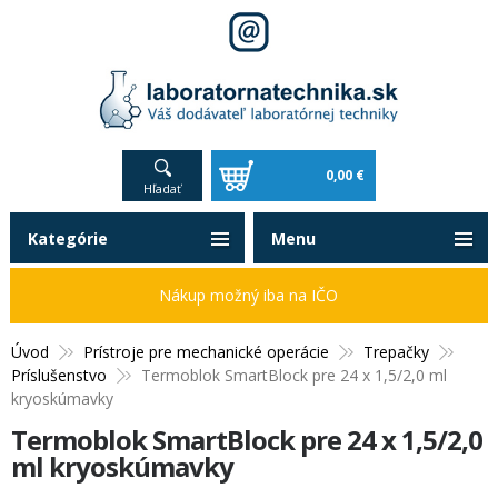
0,00 €
Hľadať
Kategórie
Menu
Nákup možný iba na IČO
Úvod
Prístroje pre mechanické operácie
Trepačky
Príslušenstvo
Termoblok SmartBlock pre 24 x 1,5/2,0 ml
kryoskúmavky
Termoblok SmartBlock pre 24 x 1,5/2,0
ml kryoskúmavky