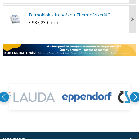
Termoblok s trepačkou ThermoMixer®C
3 937,23 €
s DPH