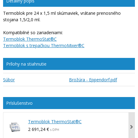
Detailný popis
Termoblok pre 24 x 1,5 ml skúmaviek, vrátane prenosného
stojana 1,5/2,0 ml.
Kompatibilné so zariadeniami:
Termoblok ThermoStat®C
Termoblok s trepačkou ThermoMixer®C
Prílohy na stiahnutie
Súbor
Brožúra - Eppendorf.pdf
Termoblok ThermoStat®C
2 691,24 €
s DPH