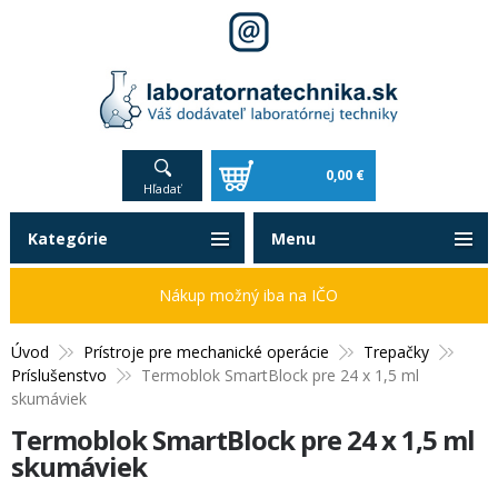
0,00 €
Hľadať
Kategórie
Menu
Nákup možný iba na IČO
Úvod
Prístroje pre mechanické operácie
Trepačky
Príslušenstvo
Termoblok SmartBlock pre 24 x 1,5 ml
skumáviek
Termoblok SmartBlock pre 24 x 1,5 ml
skumáviek