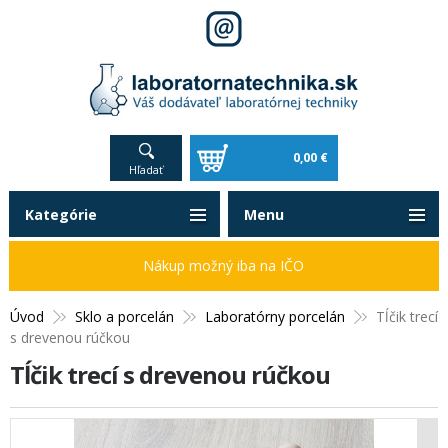
0,00 €
Hľadať
Kategórie
Menu
Nákup možný iba na IČO
Úvod
Sklo a porcelán
Laboratórny porcelán
Tĺčik trecí
s drevenou rúčkou
Tĺčik trecí s drevenou rúčkou