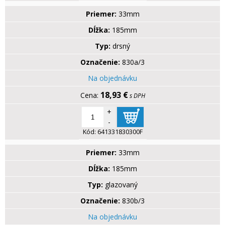
Priemer:
33mm
Dĺžka:
185mm
Typ:
drsný
Označenie:
830a/3
Na objednávku
18,93 €
s DPH
+
-
Kód:
641331830300F
Priemer:
33mm
Dĺžka:
185mm
Typ:
glazovaný
Označenie:
830b/3
Na objednávku