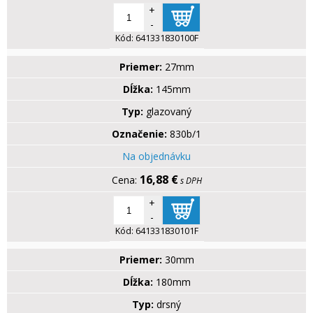
+
-
Kód:
641331830100F
Priemer:
27mm
Dĺžka:
145mm
Typ:
glazovaný
Označenie:
830b/1
Na objednávku
16,88 €
s DPH
+
-
Kód:
641331830101F
Priemer:
30mm
Dĺžka:
180mm
Typ:
drsný