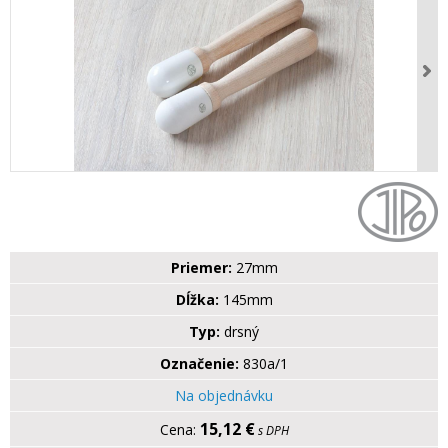
Priemer:
27mm
Dĺžka:
145mm
Typ:
drsný
Označenie:
830a/1
Na objednávku
15,12 €
s DPH