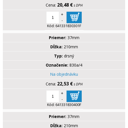
20,48 €
s DPH
+
-
Kód:
641331830301F
Priemer:
37mm
Dĺžka:
210mm
Typ:
drsný
Označenie:
830a/4
Na objednávku
22,53 €
s DPH
+
-
Kód:
641331830400F
Priemer:
37mm
Dĺžka:
210mm