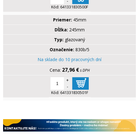
-
Kód:
641331830500F
Priemer:
45mm
Dĺžka:
245mm
Typ:
glazovaný
Označenie:
830b/5
Na sklade do 10 pracovných dní
27,96 €
s DPH
+
-
Kód:
641331830501F