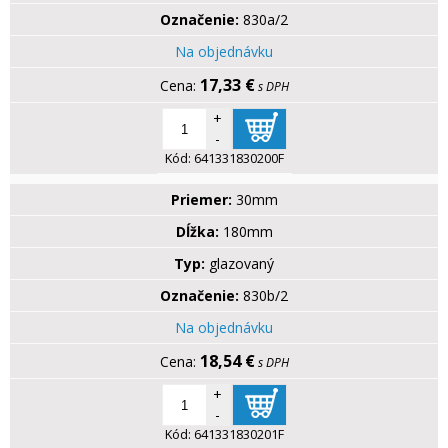
Označenie:
830a/2
Na objednávku
17,33 €
s DPH
+
-
Kód:
641331830200F
Priemer:
30mm
Dĺžka:
180mm
Typ:
glazovaný
Označenie:
830b/2
Na objednávku
18,54 €
s DPH
+
-
Kód:
641331830201F