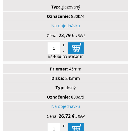
Typ:
glazovaný
Označenie:
830b/4
Na objednávku
23,79 €
s DPH
+
-
Kód:
641331830401F
Priemer:
45mm
Dĺžka:
245mm
Typ:
drsný
Označenie:
830a/5
Na objednávku
26,72 €
s DPH
+