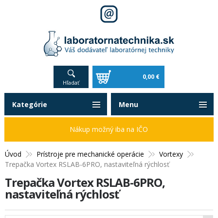
0,00 €
Hľadať
Kategórie
Menu
Nákup možný iba na IČO
Úvod
Prístroje pre mechanické operácie
Vortexy
Trepačka Vortex RSLAB-6PRO, nastaviteľná rýchlosť
Trepačka Vortex RSLAB-6PRO,
nastaviteľná rýchlosť