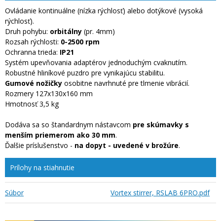
Ovládanie kontinuálne (nízka rýchlosť) alebo dotýkové (vysoká
rýchlosť).
Druh pohybu:
orbitálny
(pr. 4mm)
Rozsah rýchlosti:
0-2500 rpm
Ochranna trieda:
IP21
Systém upevňovania adaptérov jednoduchým cvaknutím.
Robustné hliníkové puzdro pre vynikajúcu stabilitu.
Gumové nožičky
osobitne navrhnuté pre tlmenie vibrácií.
Rozmery 127x130x160 mm
Hmotnosť 3,5 kg
Dodáva sa so štandardnym nástavcom
pre skúmavky s
menším priemerom ako 30 mm
.
Ďalšie príslušenstvo -
na dopyt - uvedené v brožúre
.
Prílohy na stiahnutie
Súbor
Vortex stirrer, RSLAB 6PRO.pdf