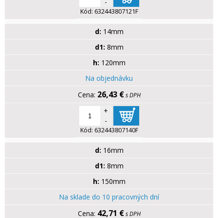
-
Kód:
632443807121F
d:
14mm
d1:
8mm
h:
120mm
Na objednávku
26,43 €
s DPH
+
-
Kód:
632443807140F
d:
16mm
d1:
8mm
h:
150mm
Na sklade do 10 pracovných dní
42,71 €
s DPH