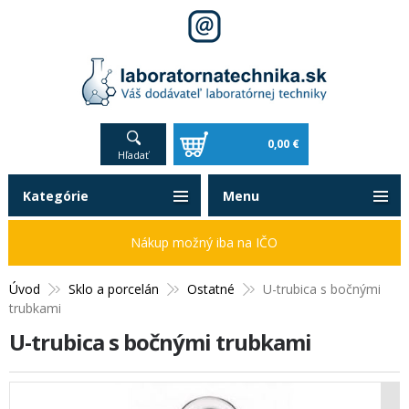
0,00 €
Hľadať
Kategórie
Menu
Nákup možný iba na IČO
Úvod
Sklo a porcelán
Ostatné
U-trubica s bočnými
trubkami
U-trubica s bočnými trubkami