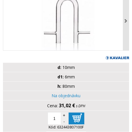
d:
10mm
d1:
6mm
h:
80mm
Na objednávku
31,02 €
s DPH
+
-
Kód:
632443807100F