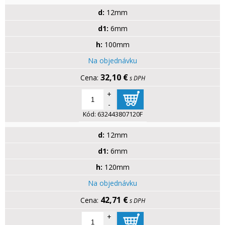
d:
12mm
d1:
6mm
h:
100mm
Na objednávku
32,10 €
s DPH
+
-
Kód:
632443807120F
d:
12mm
d1:
6mm
h:
120mm
Na objednávku
42,71 €
s DPH
+