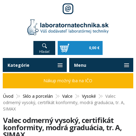
0,00 €
Hľadať
Kategórie
Menu
Nákup možný iba na IČO
Úvod
Sklo a porcelán
Valce
Vysoké
Valec
odmerný vysoký, certifikát konformity, modrá graduácia, tr. A,
SIMAX
Valec odmerný vysoký, certifikát
konformity, modrá graduácia, tr. A,
SIMAX