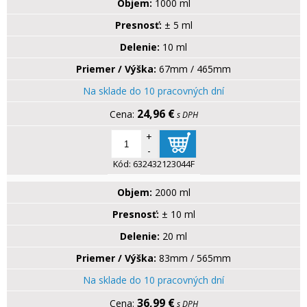
Objem:
1000 ml
Presnosť:
± 5 ml
Delenie:
10 ml
Priemer / Výška:
67mm / 465mm
Na sklade do 10 pracovných dní
24,96 €
s DPH
+
-
Kód:
632432123044F
Objem:
2000 ml
Presnosť:
± 10 ml
Delenie:
20 ml
Priemer / Výška:
83mm / 565mm
Na sklade do 10 pracovných dní
36,99 €
s DPH