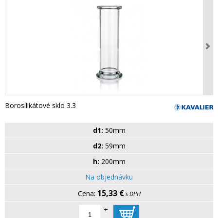
Borosilikátové sklo 3.3
d1:
50mm
d2:
59mm
h:
200mm
Na objednávku
15,33 €
s DPH
+