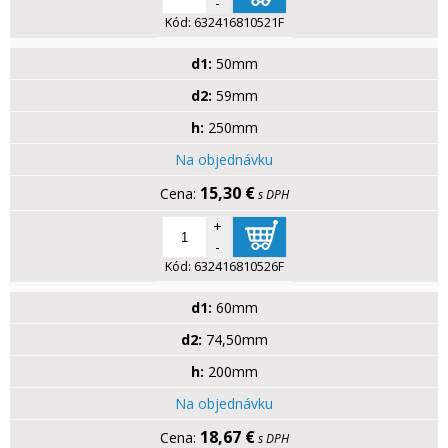
-
Kód:
632416810521F
d1:
50mm
d2:
59mm
h:
250mm
Na objednávku
15,30 €
s DPH
+
-
Kód:
632416810526F
d1:
60mm
d2:
74,50mm
h:
200mm
Na objednávku
18,67 €
s DPH