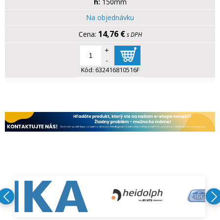
h:
150mm
Na objednávku
14,76 €
s DPH
+
-
Kód:
632416810516F