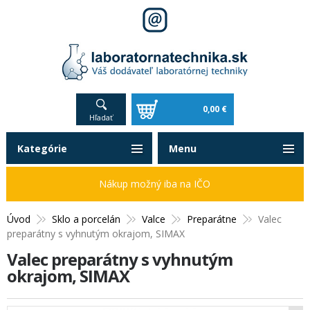
0,00 €
Hľadať
Kategórie
Menu
Nákup možný iba na IČO
Úvod
Sklo a porcelán
Valce
Preparátne
Valec
preparátny s vyhnutým okrajom, SIMAX
Valec preparátny s vyhnutým
okrajom, SIMAX