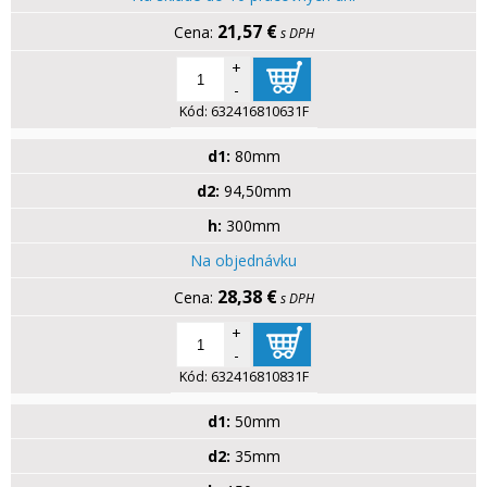
21,57 €
s DPH
+
-
Kód:
632416810631F
d1:
80mm
d2:
94,50mm
h:
300mm
Na objednávku
28,38 €
s DPH
+
-
Kód:
632416810831F
d1:
50mm
d2:
35mm