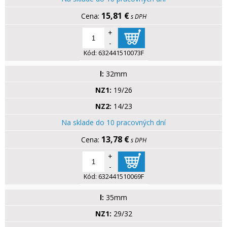
15,81 €
s DPH
+
-
Kód:
632441510073F
l:
32mm
NZ1:
19/26
NZ2:
14/23
Na sklade do 10 pracovných dní
13,78 €
s DPH
+
-
Kód:
632441510069F
l:
35mm
NZ1:
29/32