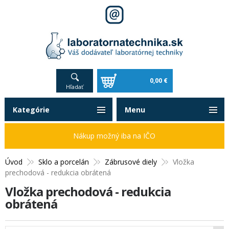
0,00 €
Hľadať
Kategórie
Menu
Nákup možný iba na IČO
Úvod
Sklo a porcelán
Zábrusové diely
Vložka
prechodová - redukcia obrátená
Vložka prechodová - redukcia
obrátená