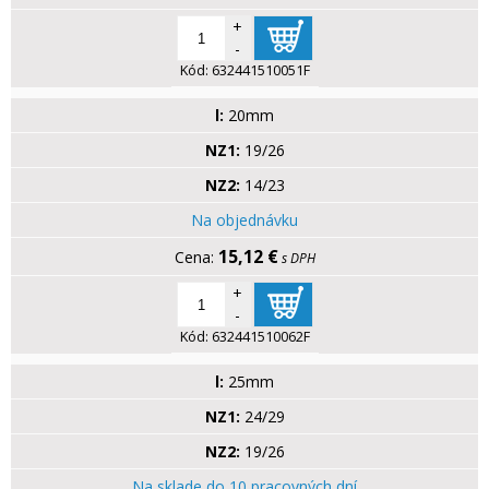
+
-
Kód:
632441510051F
l:
20mm
NZ1:
19/26
NZ2:
14/23
Na objednávku
15,12 €
s DPH
+
-
Kód:
632441510062F
l:
25mm
NZ1:
24/29
NZ2:
19/26
Na sklade do 10 pracovných dní