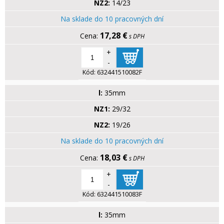
NZ2:
14/23
Na sklade do 10 pracovných dní
17,28 €
s DPH
+
-
Kód:
632441510082F
l:
35mm
NZ1:
29/32
NZ2:
19/26
Na sklade do 10 pracovných dní
18,03 €
s DPH
+
-
Kód:
632441510083F
l:
35mm