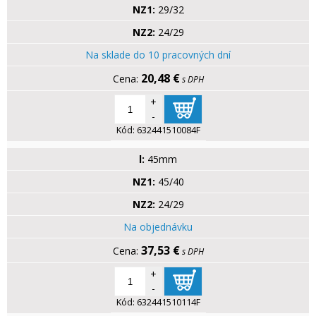
NZ1:
29/32
NZ2:
24/29
Na sklade do 10 pracovných dní
20,48 €
s DPH
+
-
Kód:
632441510084F
l:
45mm
NZ1:
45/40
NZ2:
24/29
Na objednávku
37,53 €
s DPH
+
-
Kód:
632441510114F