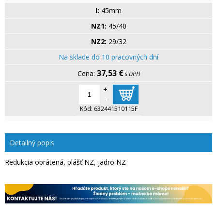
l:
45mm
NZ1:
45/40
NZ2:
29/32
Na sklade do 10 pracovných dní
37,53 €
s DPH
+
-
Kód:
632441510115F
Detailný popis
Redukcia obrátená, plášť NZ, jadro NZ