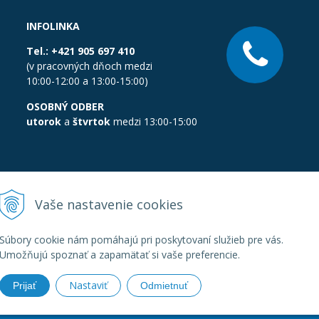
INFOLINKA
Tel.:
+421 905 697 410
(v pracovných dňoch medzi
10:00-12:00 a 13:00-15:00)
OSOBNÝ ODBER
utorok
a
štvrtok
medzi 13:00-15:00
Vaše nastavenie cookies
Súbory cookie nám pomáhajú pri poskytovaní služieb pre vás.
Umožňujú spoznať a zapamätať si vaše preferencie.
Nastaviť
Prijať
Odmietnuť
boratornatechnika.sk •
Created
&
e-shop Pohoda connector
by
Next