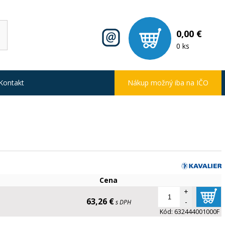
0,00 €
0 ks
Kontakt
Nákup možný iba na IČO
Cena
+
63,26 €
-
s DPH
Kód:
632444001000F