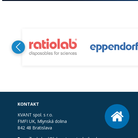
KONTAKT
KVANT spol. s r.o.
FMFI UK, Mlynská dolina
842 48 Bratislava