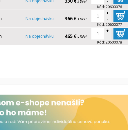
330 €
l
Na objednávku
-
s DPH
Kód:
20600076
+
366 €
ml
Na objednávku
-
s DPH
Kód:
20600077
+
465 €
ml
Na objednávku
-
s DPH
Kód:
20600078