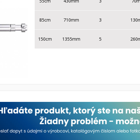
55cm
430mm
3
70m
85cm
710mm
3
130
150cm
1355mm
5
260