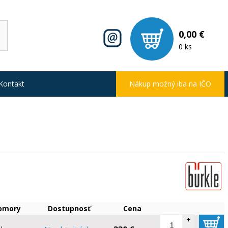
0,00 €
0 ks
Kontakt
Nákup možný iba na IČO
omory
Dostupnosť
Cena
+