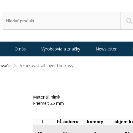
O nás
Výrobcovia a značky
Newsletter
ovače
Vzorkovač all-layer hliníkový
Materiál: hliník
Priemer: 25 mm
l
hĺ. odberu
komory
objem k