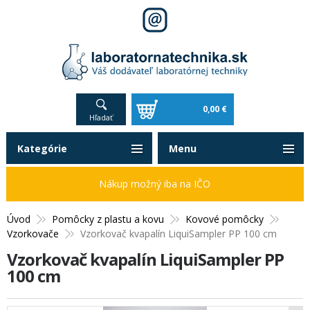
0,00 €
Hľadať
Kategórie
Menu
Nákup možný iba na IČO
Úvod
Pomôcky z plastu a kovu
Kovové pomôcky
Vzorkovače
Vzorkovač kvapalín LiquiSampler PP 100 cm
Vzorkovač kvapalín LiquiSampler PP
100 cm