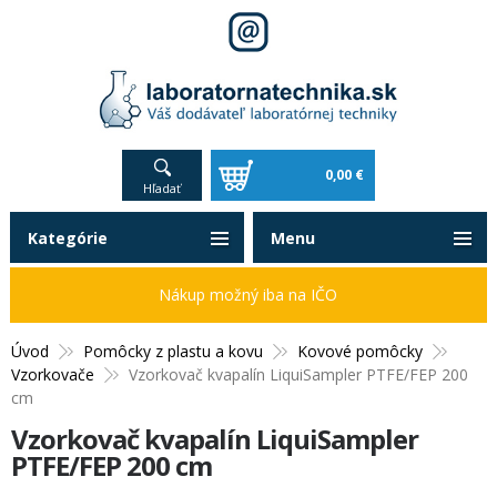
0,00 €
Hľadať
Kategórie
Menu
Nákup možný iba na IČO
Úvod
Pomôcky z plastu a kovu
Kovové pomôcky
Vzorkovače
Vzorkovač kvapalín LiquiSampler PTFE/FEP 200
cm
Vzorkovač kvapalín LiquiSampler
PTFE/FEP 200 cm