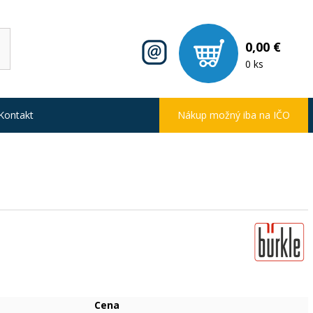
0,00 €
0 ks
Kontakt
Nákup možný iba na IČO
Cena