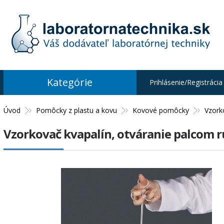
Kategórie
Prihlásenie/Registrácia
Úvod
Pomôcky z plastu a kovu
Kovové pomôcky
Vzork
Vzorkovač kvapalín, otváranie palcom 