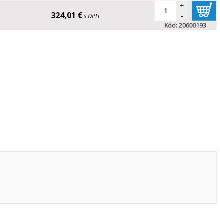
+
324,01 €
-
s DPH
Kód:
20600193