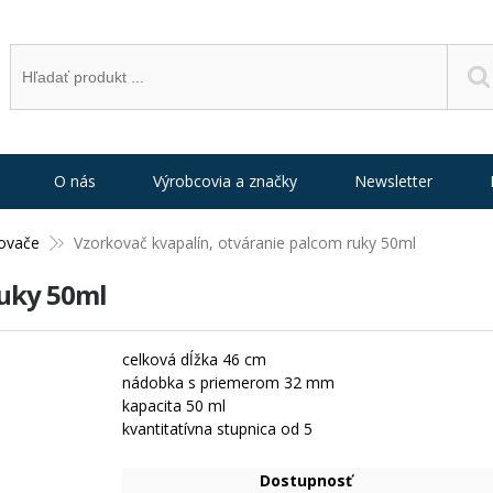
O nás
Výrobcovia a značky
Newsletter
ovače
Vzorkovač kvapalín, otváranie palcom ruky 50ml
ruky 50ml
celková dĺžka 46 cm
nádobka s priemerom 32 mm
kapacita 50 ml
kvantitatívna stupnica od 5
Dostupnosť