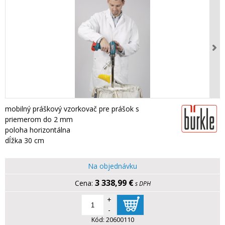
mobilný práškový vzorkovač pre prášok s
priemerom do 2 mm
poloha horizontálna
dĺžka 30 cm
Na objednávku
3 338,99 €
s DPH
+
-
Kód:
20600110