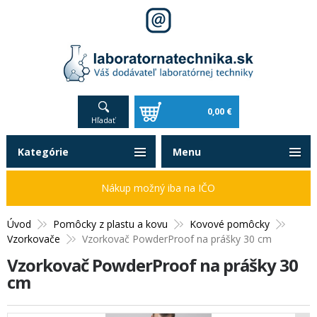
0,00 €
Hľadať
Kategórie
Menu
Nákup možný iba na IČO
Úvod
Pomôcky z plastu a kovu
Kovové pomôcky
Vzorkovače
Vzorkovač PowderProof na prášky 30 cm
Vzorkovač PowderProof na prášky 30
cm