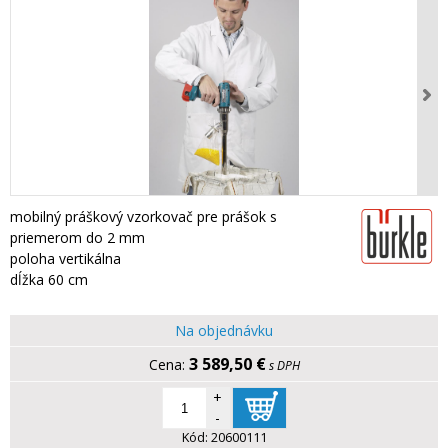
mobilný práškový vzorkovač pre prášok s
priemerom do 2 mm
poloha vertikálna
dĺžka 60 cm
Na objednávku
3 589,50 €
s DPH
+
-
Kód:
20600111