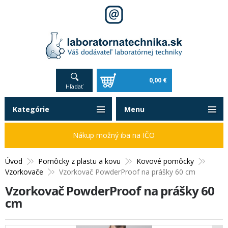
0,00 €
Hľadať
Kategórie
Menu
Nákup možný iba na IČO
Úvod
Pomôcky z plastu a kovu
Kovové pomôcky
Vzorkovače
Vzorkovač PowderProof na prášky 60 cm
Vzorkovač PowderProof na prášky 60
cm