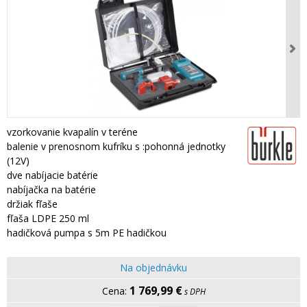
vzorkovanie kvapalín v teréne
balenie v prenosnom kufríku s :pohonná jednotky
(12V)
dve nabíjacie batérie
nabíjačka na batérie
držiak fľaše
fľaša LDPE 250 ml
hadičková pumpa s 5m PE hadičkou
Na objednávku
1 769,99 €
s DPH