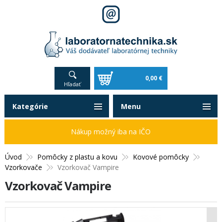
0,00 €
Hľadať
Kategórie
Menu
Nákup možný iba na IČO
Úvod
Pomôcky z plastu a kovu
Kovové pomôcky
Vzorkovače
Vzorkovač Vampire
Vzorkovač Vampire