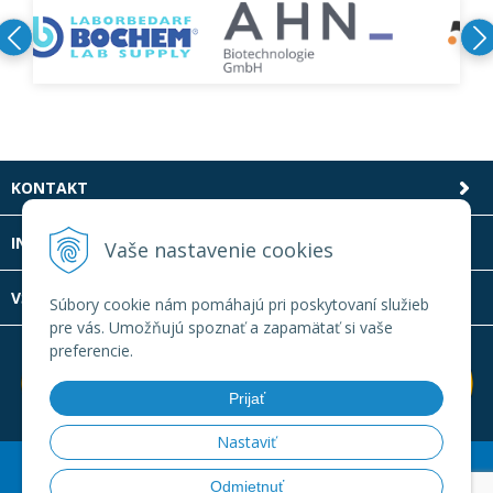
KONTAKT
INFOLINKA
Vaše nastavenie cookies
VŠETKO O NÁKUPE
Súbory cookie nám pomáhajú pri poskytovaní služieb
pre vás. Umožňujú spoznať a zapamätať si vaše
preferencie.
Prijať
Nastaviť
© 2026 Laboratornatechnika.sk •
Created
&
e-shop Pohoda
Odmietnuť