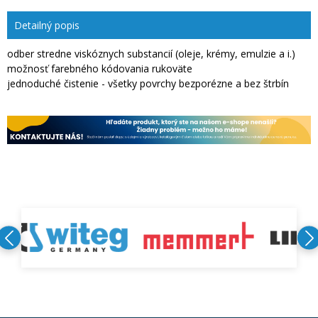
Detailný popis
odber stredne viskóznych substancií (oleje, krémy, emulzie a i.)
možnosť farebného kódovania rukoväte
jednoduché čistenie - všetky povrchy bezporézne a bez štrbín