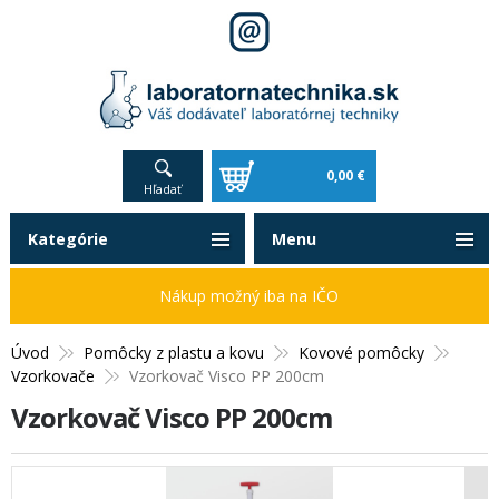
0,00 €
Hľadať
Kategórie
Menu
Nákup možný iba na IČO
Úvod
Pomôcky z plastu a kovu
Kovové pomôcky
Vzorkovače
Vzorkovač Visco PP 200cm
Vzorkovač Visco PP 200cm