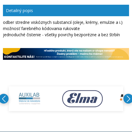
Detailný popis
odber stredne viskóznych substancií (oleje, krémy, emulzie a i.)
možnosť farebného kódovania rukoväte
jednoduché čistenie - všetky povrchy bezporézne a bez štrbín