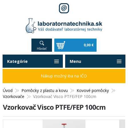
0,00 €
Hľadať
Kategórie
Menu
Nákup možný iba na IČO
Úvod
Pomôcky z plastu a kovu
Kovové pomôcky
Vzorkovače
Vzorkovač Visco PTFE/FEP 100cm
Vzorkovač Visco PTFE/FEP 100cm