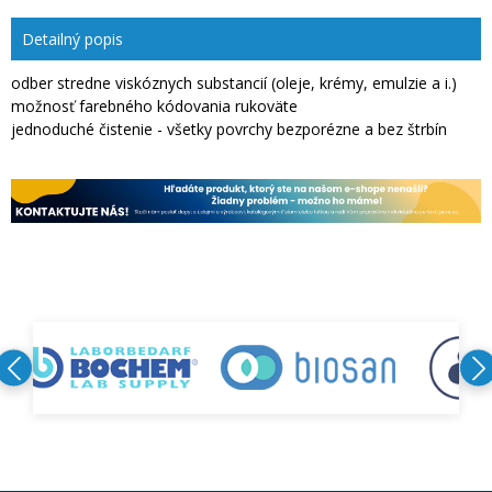
Detailný popis
odber stredne viskóznych substancií (oleje, krémy, emulzie a i.)
možnosť farebného kódovania rukoväte
jednoduché čistenie - všetky povrchy bezporézne a bez štrbín