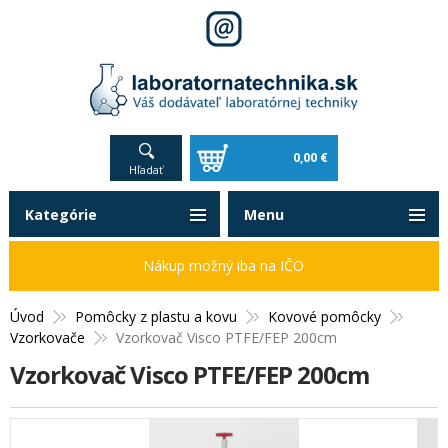
0,00 €
Hľadať
Kategórie
Menu
Nákup možný iba na IČO
Úvod
Pomôcky z plastu a kovu
Kovové pomôcky
Vzorkovače
Vzorkovač Visco PTFE/FEP 200cm
Vzorkovač Visco PTFE/FEP 200cm