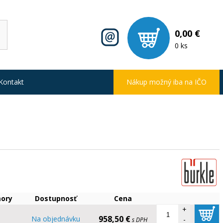
0,00 €
0 ks
Kontakt
Nákup možný iba na IČO
ory
Dostupnosť
Cena
+
958,50 €
Na objednávku
-
s DPH