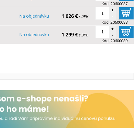
Kód:
20600087
+
1 026 €
Na objednávku
-
s DPH
Kód:
20600088
+
1 299 €
Na objednávku
-
s DPH
Kód:
20600089