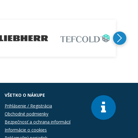
VŠETKO O NÁKUPE
Prihlásenie / Registrácia
Obchodné podmienky
Bezpečnosť a ochrana informácií
Informácie o cookies
Reklamačný poriadok