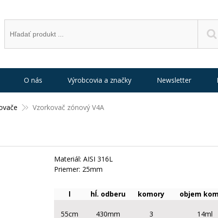
O nás
Výrobcovia a značky
Newsletter
ovače
Vzorkovač zónový V4A
Materiál: AISI 316L
Priemer: 25mm
l
hĺ. odberu
komory
objem kom
55cm
430mm
3
14ml