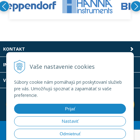
KONTAKT
INFOLINKA
Vaše nastavenie cookies
VŠETKO O NÁKUPE
Súbory cookie nám pomáhajú pri poskytovaní služieb
pre vás. Umožňujú spoznať a zapamätať si vaše
preferencie.
Prijať
Nastaviť
© 2026 Laboratornatechnika.sk •
Created
&
e-shop Pohoda
Odmietnuť