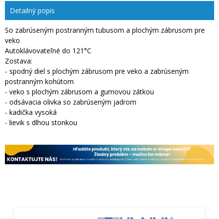
Detailný popis
So zabrúseným postranným tubusom a plochým zábrusom pre
veko
Autoklávovateľné do 121°C
Zostava:
- spodný diel s plochým zábrusom pre veko a zabrúseným
postranným kohútom
- veko s plochým zábrusom a gumovou zátkou
- odsávacia olivka so zabrúseným jadrom
- kadička vysoká
- lievik s dlhou stonkou