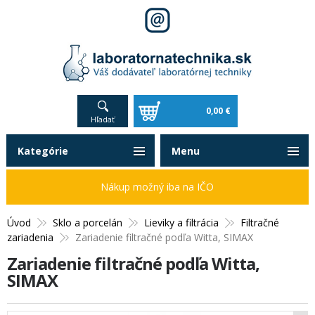
0,00 €
Hľadať
Kategórie
Menu
Nákup možný iba na IČO
Úvod
Sklo a porcelán
Lieviky a filtrácia
Filtračné
zariadenia
Zariadenie filtračné podľa Witta, SIMAX
Zariadenie filtračné podľa Witta,
SIMAX