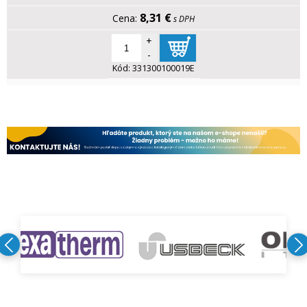
8,31 €
s DPH
+
-
Kód:
331300100019E