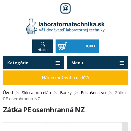
0,00 €
Hľadať
Kategórie
Menu
Nákup možný iba na IČO
Úvod
Sklo a porcelán
Banky
Príslušenstvo
Zátka
PE osemhranná NZ
Zátka PE osemhranná NZ