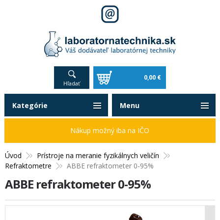
0,00 €
Hľadať
Kategórie
Menu
Nákup možný iba na IČO
Úvod
Prístroje na meranie fyzikálnych veličín
Refraktometre
ABBE refraktometer 0-95%
ABBE refraktometer 0-95%