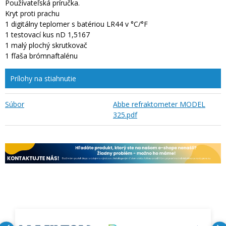
Používateľská príručka.
Kryt proti prachu
1 digitálny teplomer s batériou LR44 v °C/°F
1 testovací kus nD 1,5167
1 malý plochý skrutkovač
1 fľaša brómnaftalénu
Prílohy na stiahnutie
Súbor
Abbe refraktometer MODEL
325.pdf