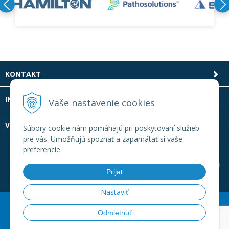
KONTAKT
INFOLINKA
Vaše nastavenie cookies
VŠETKO O NÁKUPE
Súbory cookie nám pomáhajú pri poskytovaní služieb
pre vás. Umožňujú spoznať a zapamätať si vaše
preferencie.
Prijať
Nastaviť
© 2026 Laboratornatechnika.sk •
Created
&
e-shop Pohoda
Odmietnuť
connector
by
NextCom s.r.o.