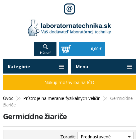
0,00 €
Hľadať
Kategórie
Menu
Nákup možný iba na IČO
Úvod
Prístroje na meranie fyzikálnych veličín
Germicídne
žiariče
Germicídne žiariče
Zoradiť:
Prednastavené