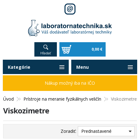
0,00 €
Hľadať
Kategórie
Menu
Nákup možný iba na IČO
Úvod
Prístroje na meranie fyzikálnych veličín
Viskozimetre
Viskozimetre
Zoradiť:
Prednastavené