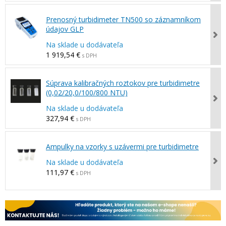
Prenosný turbidimeter TN500 so záznamníkom
údajov GLP
Na sklade u dodávateľa
1 919,54 €
s DPH
Súprava kalibračných roztokov pre turbidimetre
(0,02/20,0/100/800 NTU)
Na sklade u dodávateľa
327,94 €
s DPH
Ampulky na vzorky s uzávermi pre turbidimetre
Na sklade u dodávateľa
111,97 €
s DPH