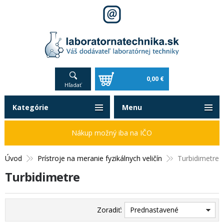
0,00 €
Hľadať
Kategórie
Menu
Nákup možný iba na IČO
Úvod
Prístroje na meranie fyzikálnych veličín
Turbidimetre
Turbidimetre
Zoradiť:
Prednastavené