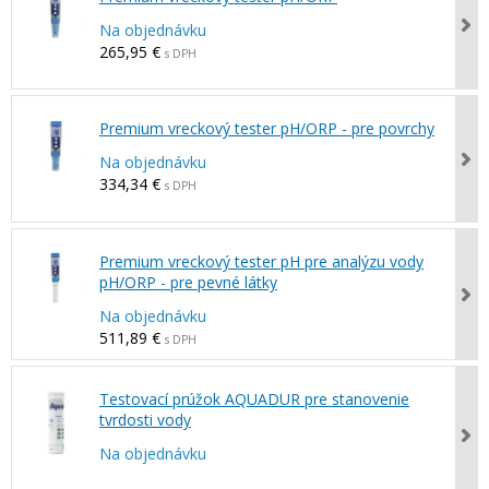
Na objednávku
265,95 €
s DPH
Premium vreckový tester pH/ORP - pre povrchy
Na objednávku
334,34 €
s DPH
Premium vreckový tester pH pre analýzu vody
pH/ORP - pre pevné látky
Na objednávku
511,89 €
s DPH
Testovací prúžok AQUADUR pre stanovenie
tvrdosti vody
Na objednávku