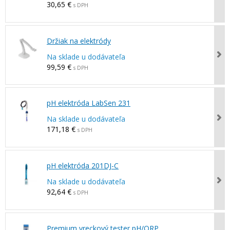
30,65 €
s DPH
Držiak na elektródy
Na sklade u dodávateľa
99,59 €
s DPH
pH elektróda LabSen 231
Na sklade u dodávateľa
171,18 €
s DPH
pH elektróda 201DJ-C
Na sklade u dodávateľa
92,64 €
s DPH
Premium vreckový tester pH/ORP