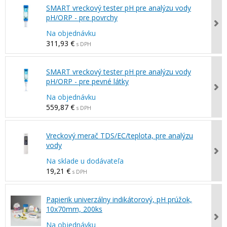
SMART vreckový tester pH pre analýzu vody
pH/ORP - pre povrchy
Na objednávku
311,93 €
s DPH
SMART vreckový tester pH pre analýzu vody
pH/ORP - pre pevné látky
Na objednávku
559,87 €
s DPH
Vreckový merač TDS/EC/teplota, pre analýzu
vody
Na sklade u dodávateľa
19,21 €
s DPH
Papierik univerzálny indikátorový, pH prúžok,
10x70mm, 200ks
Na objednávku