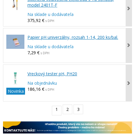
model 2401T-F
Na sklade u dodávateľa
375,92 €
s DPH
Papier pH univerzálny, rozsah 1-14, 200 ks/bal.
Na sklade u dodávateľa
7,29 €
s DPH
Vreckový tester pH, PH20
Na objednávku
186,16 €
s DPH
Novinka
1
2
3