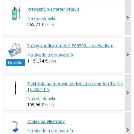
Prenosný pH meter PH850
Na objednávku
565,71 €
s DPH
Stolný konduktometer EC9500, s miešadlom
Na sklade u dodávateľa
1 151,74 €
s DPH
Novinka
Elektróda na meranie vodivosti so sondou Ta (k =
1), 2301T-S
Na objednávku
159,96 €
s DPH
Držiak na elektródy
Na sklade u dodávateľa