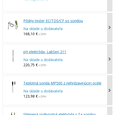
Pôdny tester EC/TDS/CF so sondou
Na sklade u dodávateľa
168,10 €
s DPH
pH elektróda, LabSen 211
Na sklade u dodávateľa
220,75 €
s DPH
Teplotná sonda MP500 z nehrdzavejúcej ocele
Na sklade u dodávateľa
123,98 €
s DPH
Sklenená vodivostná elektróda s Ta sondou,