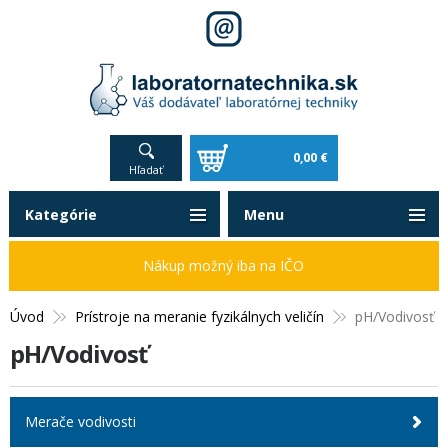
0,00 €
Hľadať
Kategórie
Menu
Nákup možný iba na IČO
Úvod
Prístroje na meranie fyzikálnych veličín
pH/Vodivosť
pH/Vodivosť
Merače vodivosti