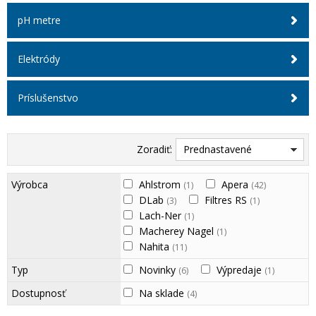
pH metre
Elektródy
Príslušenstvo
Zoradiť:
Prednastavené
Výrobca
Ahlstrom
Apera
(1)
(42)
DLab
Filtres RS
(3)
(1)
Lach-Ner
(1)
Macherey Nagel
(1)
Nahita
(11)
Typ
Novinky
Výpredaje
(6)
(1)
Dostupnosť
Na sklade
(4)