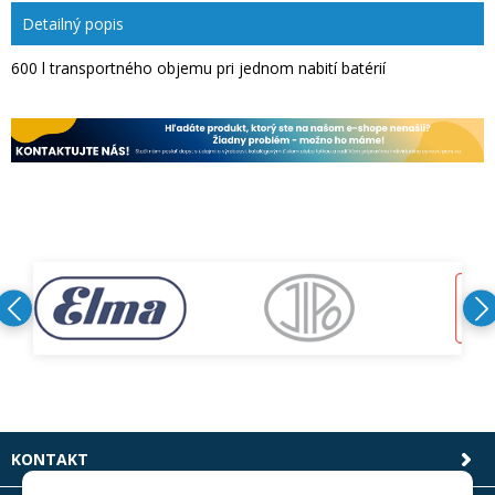
Detailný popis
600 l transportného objemu pri jednom nabití batérií
KONTAKT