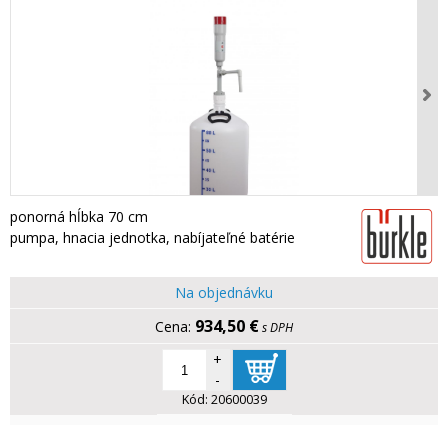
ponorná hĺbka 70 cm
pumpa, hnacia jednotka, nabíjateľné batérie
Na objednávku
934,50 €
s DPH
+
-
Kód:
20600039