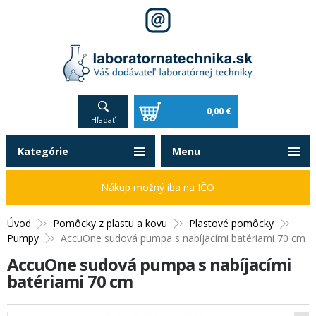
0,00 €
Hľadať
Kategórie
Menu
Nákup možný iba na IČO
Úvod
Pomôcky z plastu a kovu
Plastové pomôcky
Pumpy
AccuOne sudová pumpa s nabíjacími batériami 70 cm
AccuOne sudová pumpa s nabíjacími
batériami 70 cm