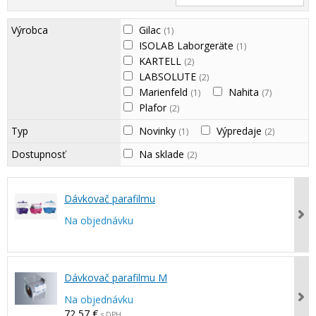
Výrobca
Gilac
(1)
ISOLAB Laborgeräte
(1)
KARTELL
(2)
LABSOLUTE
(2)
Marienfeld
Nahita
(1)
(7)
Plafor
(2)
Typ
Novinky
Výpredaje
(1)
(2)
Dostupnosť
Na sklade
(2)
Dávkovač parafilmu
Na objednávku
Dávkovač parafilmu M
Na objednávku
72,57 €
s DPH