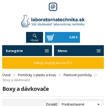
0,00 €
Hľadať
Kategórie
Menu
Nákup možný iba na IČO
Úvod
Pomôcky z plastu a kovu
Plastové pomôcky
Boxy a dávkovače
Boxy a dávkovače
Zoradiť:
Prednastavené