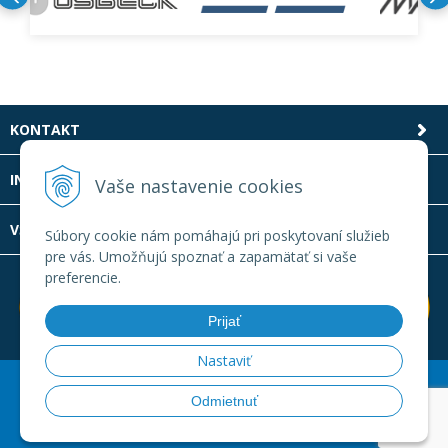
KONTAKT
INFOLINKA
Vaše nastavenie cookies
VŠETKO O NÁKUPE
Súbory cookie nám pomáhajú pri poskytovaní služieb
pre vás. Umožňujú spoznať a zapamätať si vaše
preferencie.
Prijať
Nastaviť
© 2026 Laboratornatechnika.sk •
Created
&
e-shop Pohoda
Odmietnuť
connector
by
NextCom s.r.o.