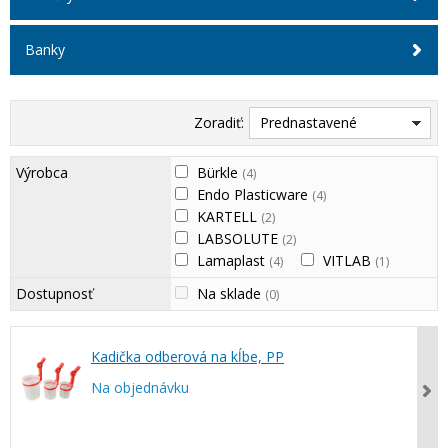
Banky
Zoradiť:
Prednastavené
Výrobca
Bürkle
(4)
Endo Plasticware
(4)
KARTELL
(2)
LABSOLUTE
(2)
Lamaplast
VITLAB
(4)
(1)
Dostupnosť
Na sklade
(0)
Kadička odberová na kĺbe, PP
Na objednávku