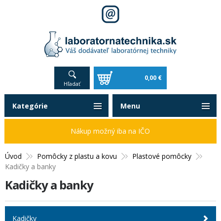
0,00 €
Hľadať
Kategórie
Menu
Nákup možný iba na IČO
Úvod
Pomôcky z plastu a kovu
Plastové pomôcky
Kadičky a banky
Kadičky a banky
Kadičky