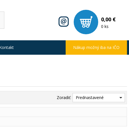
0,00 €
0 ks
Kontakt
Nákup možný iba na IČO
Zoradiť:
Prednastavené