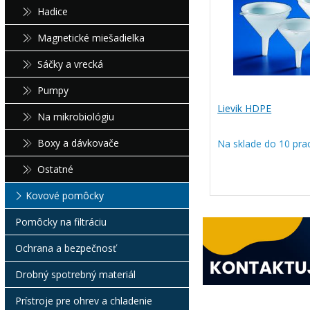
Hadice
Magnetické miešadielka
Sáčky a vrecká
Pumpy
Lievik HDPE
Na mikrobiológiu
Boxy a dávkovače
Na sklade do 10 pra
Ostatné
Kovové pomôcky
Pomôcky na filtráciu
Ochrana a bezpečnosť
Drobný spotrebný materiál
Prístroje pre ohrev a chladenie