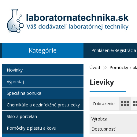
Kategórie
Prihlásenie/Registrácia
Úvod
Pomôcky z pl
Novinky
Lieviky
Výpredaj
Špeciálna ponuka
Zobrazenie:
Chemikálie a dezinfekčné prostriedky
Sklo a porcelán
Výrobca
Pomôcky z plastu a kovu
Dostupnosť