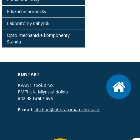
Edukačné pomôcky
Laboratórny nábytok
Opto-mechanické komponenty
Standa
KONTAKT
KVANT spol. s r.o.
FMFI UK, Mlynská dolina
842 48 Bratislava
E-mail:
obchod@laboratornatechnika.sk