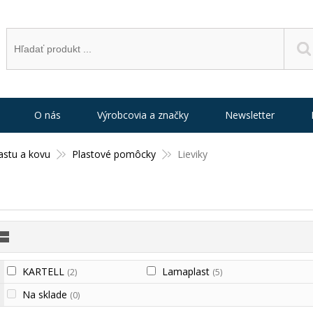
O nás
Výrobcovia a značky
Newsletter
astu a kovu
Plastové pomôcky
Lieviky
KARTELL
Lamaplast
(2)
(5)
Na sklade
(0)