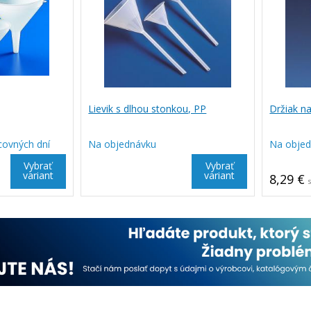
Lievik s dlhou stonkou, PP
Držiak na
covných dní
Na objednávku
Na obje
Vybrať
Vybrať
variant
variant
8,29 €