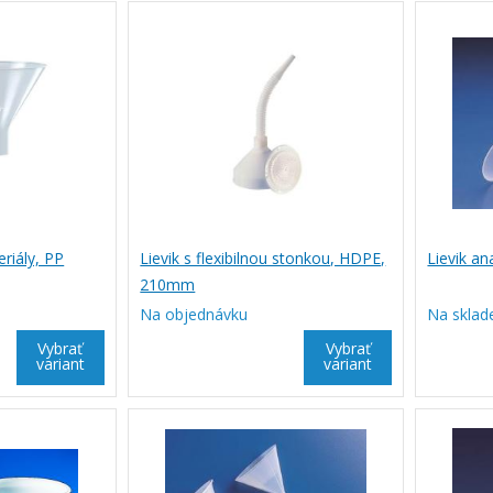
eriály, PP
Lievik s flexibilnou stonkou, HDPE,
Lievik an
210mm
Na objednávku
Na sklad
Vybrať
Vybrať
variant
variant