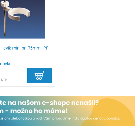
 lievik min. pr. 75mm, PP
dnávku
s DPH