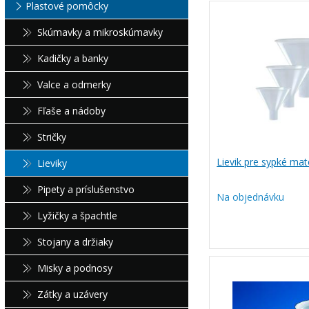
Plastové pomôcky
Skúmavky a mikroskúmavky
Kadičky a banky
Valce a odmerky
Fľaše a nádoby
Stričky
Lievik pre sypké mat
Lieviky
Pipety a príslušenstvo
Na objednávku
Lyžičky a špachtle
Stojany a držiaky
Misky a podnosy
Zátky a uzávery