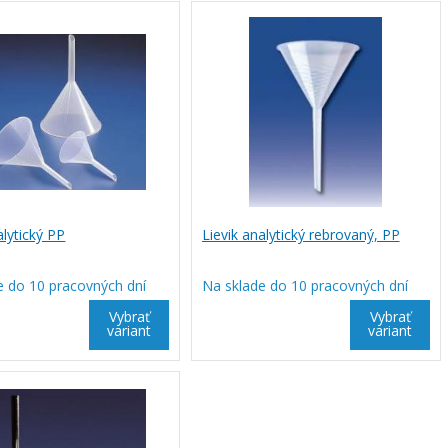
alytický PP
Lievik analytický rebrovaný, PP
e do 10 pracovných dní
Na sklade do 10 pracovných dní
Vybrať
Vybrať
variant
variant