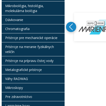
Mikrobiológia, histológia,
molekulárna biológia
Dávkovanie
Chromatografia
Prístroje pre mechanické operácie
Prístroje na meranie fyzikálnych
veličín
Prístroje na prípravu čistej vody
Metalografické prístroje
Váhy RADWAG
Mikroskopy
Pre zdravotníctvo
Laminárne boxy