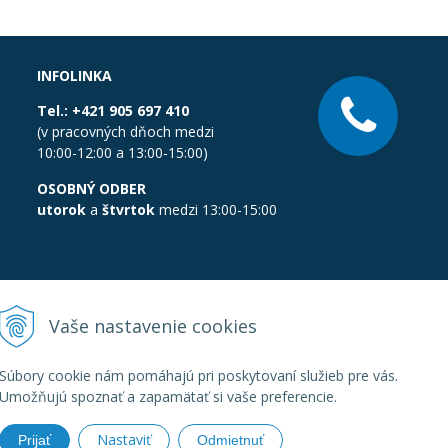
INFOLINKA
Tel.:
+421 905 697 410
(v pracovných dňoch medzi
10:00-12:00 a 13:00-15:00)
OSOBNÝ ODBER
utorok
a
štvrtok
medzi 13:00-15:00
Vaše nastavenie cookies
Súbory cookie nám pomáhajú pri poskytovaní služieb pre vás.
Umožňujú spoznať a zapamätať si vaše preferencie.
Nastaviť
Prijať
Odmietnuť