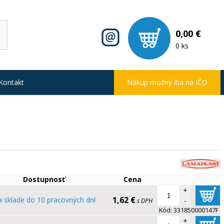
0,00 €
0 ks
Kontakt
Nákup možný iba na IČO
Dostupnosť
Cena
+
1,62 €
 sklade do 10 pracovných dní
-
s DPH
Kód:
331850000147F
+