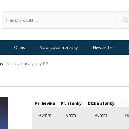
O nás
Výrobcovia a značky
Newsletter
ky
Lievik analytický PP
Pr. lievika
Pr. stonky
Dĺžka stonky
40mm
6mm
40mm
Na