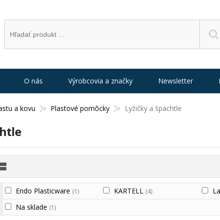
O nás
Výrobcovia a značky
Newsletter
astu a kovu
Plastové pomôcky
Lyžičky a špachtle
htle
Endo Plasticware
KARTELL
L
(1)
(4)
Na sklade
(1)