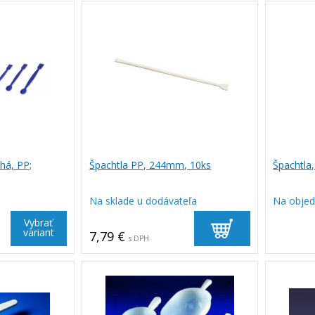
chá, PP;
Špachtla PP, 244mm, 10ks
Špachtla
Na sklade u dodávateľa
Na obje
Vybrať
variant
7,79 €
s DPH