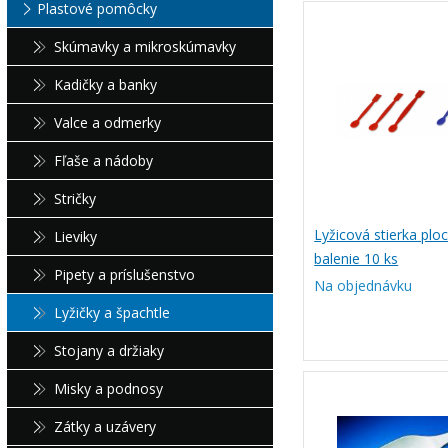
Plastové pomôcky
Skúmavky a mikroskúmavky
Kadičky a banky
Valce a odmerky
Fľaše a nádoby
Stričky
Lyžicová stierka plo
Lieviky
balenie 10 ks
Pipety a príslušenstvo
Na objednávku
Lyžičky a špachtle
Stojany a držiaky
Misky a podnosy
Zátky a uzávery