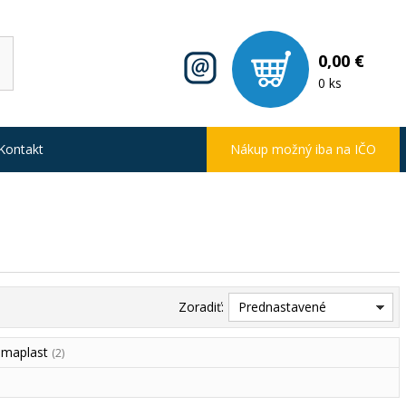
0,00 €
0 ks
Kontakt
Nákup možný iba na IČO
Zoradiť:
Prednastavené
amaplast
(2)