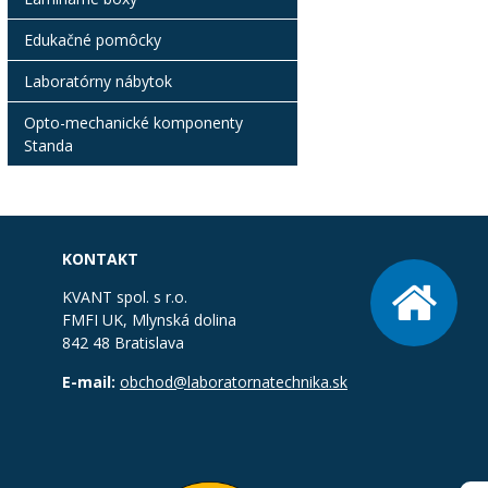
Edukačné pomôcky
Laboratórny nábytok
Opto-mechanické komponenty
Standa
KONTAKT
KVANT spol. s r.o.
FMFI UK, Mlynská dolina
842 48 Bratislava
E-mail:
obchod@laboratornatechnika.sk