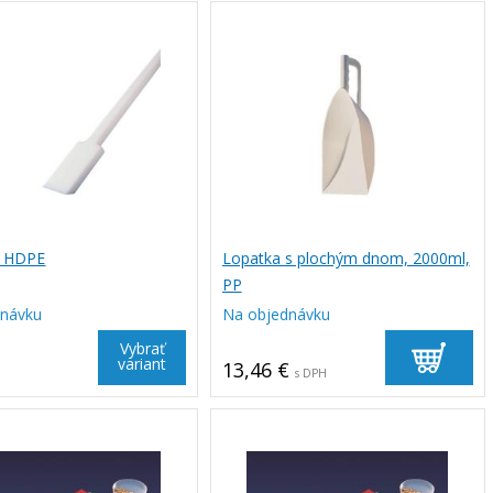
, HDPE
Lopatka s plochým dnom, 2000ml,
PP
dnávku
Na objednávku
Vybrať
variant
13,46 €
s DPH