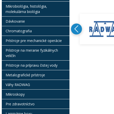
Mikrobiológia, histológia,
molekulárna biológia
Dávkovanie
Chromatografia
Prístroje pre mechanické operácie
Prístroje na meranie fyzikálnych
veličín
Prístroje na prípravu čistej vody
Metalografické prístroje
Váhy RADWAG
Mikroskopy
Pre zdravotníctvo
Laminárne boxy