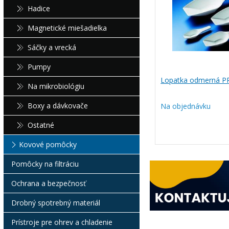
Hadice
Magnetické miešadielka
Sáčky a vrecká
Pumpy
Lopatka odmerná P
Na mikrobiológiu
Boxy a dávkovače
Na objednávku
Ostatné
Kovové pomôcky
Pomôcky na filtráciu
Ochrana a bezpečnosť
Drobný spotrebný materiál
Prístroje pre ohrev a chladenie