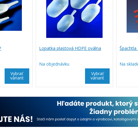
P
Lopatka plastová HDPE oválna
Špachtla
Na objednávku
Na sklad
Vybrať
Vybrať
variant
variant