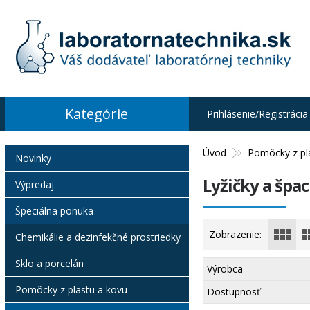
Kategórie
Prihlásenie/Registrácia
Úvod
Pomôcky z pl
Novinky
Lyžičky a špac
Výpredaj
Špeciálna ponuka
Zobrazenie:
Chemikálie a dezinfekčné prostriedky
Sklo a porcelán
Výrobca
Pomôcky z plastu a kovu
Dostupnosť