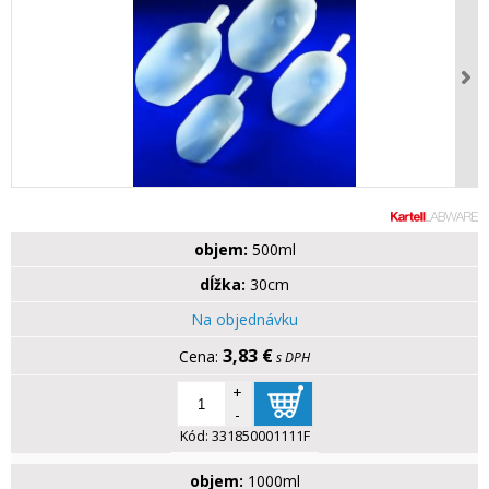
objem:
500ml
dĺžka:
30cm
Na objednávku
3,83 €
s DPH
+
-
Kód:
331850001111F
objem:
1000ml