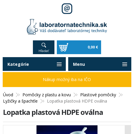
0,00 €
Hľadať
Kategórie
Menu
Nákup možný iba na IČO
Úvod
Pomôcky z plastu a kovu
Plastové pomôcky
Lyžičky a špachtle
Lopatka plastová HDPE oválna
Lopatka plastová HDPE oválna