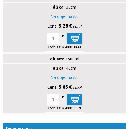
dĺžka:
35cm
Na objednávku
5,28 €
s DPH
+
-
Kód:
331850001066F
objem:
1500ml
dĺžka:
40cm
Na objednávku
5,85 €
s DPH
+
-
Kód:
331850001112F
Detailný popis