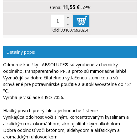
11,55 €
s DPH
+
-
Kód:
331007693025F
Detailný popis
Odmerné kadičky LABSOLUTE® sú vyrobené z chemicky
odolného, transparentného PP, a preto sú mimoriadne ľahké.
Vyznačujú sa dobre čitateľnou vytlačenou stupnicou a sú
schválené pre potravinárske použitie a autoklávovateľné do 121
°C.
Výroba je v súlade s ISO 7056.
Hladký povrch pre rýchle a jednoduché čistenie
Vynikajúca odolnosť voči silným, koncentrovaným kyselinám a
alkalickým roztokom/lúhom, ako aj alifatickým alkoholom
Dobrá odolnosť voči ketónom, aldehydom a alifatickým a
aromatickým uhľovodíkom