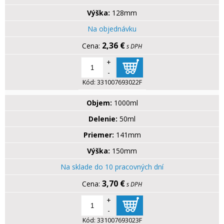
Výška:
128mm
Na objednávku
2,36 €
s DPH
+
-
Kód:
331007693022F
Objem:
1000ml
Delenie:
50ml
Priemer:
141mm
Výška:
150mm
Na sklade do 10 pracovných dní
3,70 €
s DPH
+
-
Kód:
331007693023F