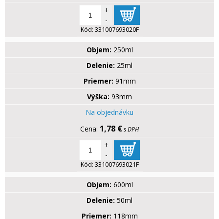
+
-
Kód:
331007693020F
Objem:
250ml
Delenie:
25ml
Priemer:
91mm
Výška:
93mm
Na objednávku
1,78 €
s DPH
+
-
Kód:
331007693021F
Objem:
600ml
Delenie:
50ml
Priemer:
118mm