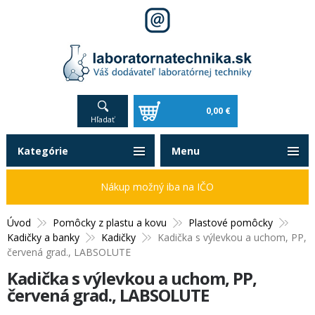
0,00 €
Hľadať
Kategórie
Menu
Nákup možný iba na IČO
Úvod
Pomôcky z plastu a kovu
Plastové pomôcky
Kadičky a banky
Kadičky
Kadička s výlevkou a uchom, PP,
červená grad., LABSOLUTE
Kadička s výlevkou a uchom, PP,
červená grad., LABSOLUTE